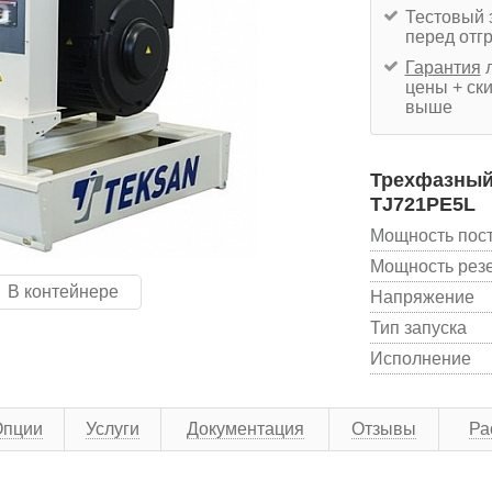
Тестовый 
перед отг
Гарантия
л
цены + ски
выше
Трехфазный 
TJ721PE5L
Мощность пос
Мощность рез
В контейнере
Напряжение
Тип запуска
Исполнение
Опции
Услуги
Документация
Отзывы
Ра