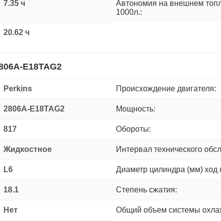
7.35 ч
Автономия на внешнем топ
1000л.:
20.62 ч
2806A-E18TAG2
Perkins
Происхождение двигателя:
2806A-E18TAG2
Мощность:
817
Обороты:
Жидкостное
Интервал технического обс
L6
Диаметр цилиндра (мм) ход 
18.1
Степень сжатия:
Нет
Общий объем системы охлаж