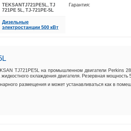
TEKSANTJ721PE5L, TJ
Гарантия:
721PE 5L, TJ-721PE-5L
Дизельные
электростанции 500 кВт
5L
KSAN TJ721PE5L на промышленном двигатели Perkins 280
 жидкостного охлаждения двигателя. Резервная мощность 57
арного размещения и может устанавливаться как в помеще