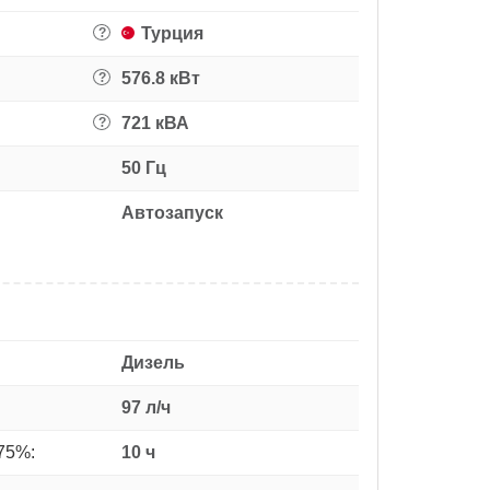
Турция
?
576.8 кВт
?
721 кВА
?
50 Гц
Автозапуск
Дизель
97 л/ч
75%:
10 ч