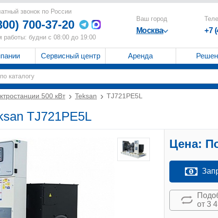
атный звонок по России
Ваш город
Тел
800) 700-37-20
Москва
+7 
 работы: будни с 08:00 до 19:00
мпании
Сервисный центр
Аренда
Решен
ктростанции 500 кВт
Teksan
TJ721PE5L
eksan TJ721PE5L
Цена:
По
Зап
Подоб
от 3 