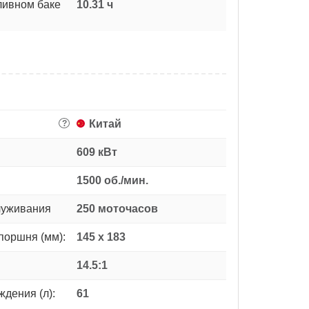
ливном баке
10.31 ч
Китай
?
609 кВт
1500 об./мин.
луживания
250 моточасов
поршня (мм):
145 x 183
14.5:1
дения (л):
61