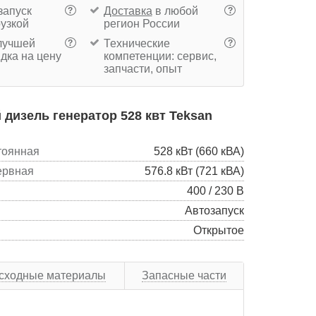
запуск
Доставка
в любой
?
?
рузкой
регион России
учшей
Технические
?
?
дка на цену
компетенции: сервис,
запчасти, опыт
дизель генератор 528 квт Teksan
тоянная
528 кВт (660 кВА)
ервная
576.8 кВт (721 кВА)
400 / 230 В
Автозапуск
Открытое
сходные материалы
Запасные части