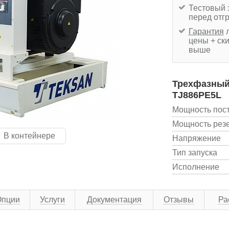
Тестовый 
перед отг
Гарантия
л
цены + ски
выше
Трехфазный 
TJ886PE5L
Мощность пос
Мощность рез
В контейнере
Напряжение
Тип запуска
Исполнение
Опции
Услуги
Документация
Отзывы
Ра