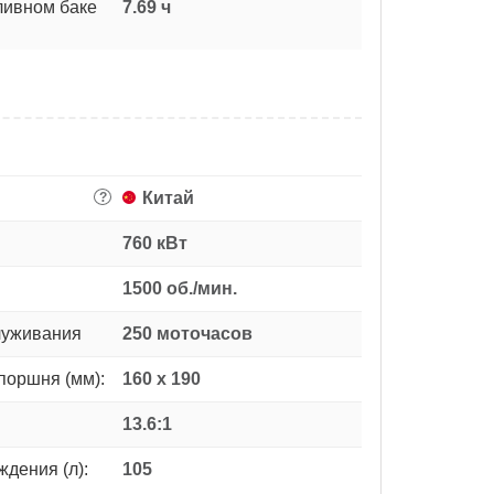
ливном баке
7.69 ч
Китай
?
760 кВт
1500 об./мин.
луживания
250 моточасов
поршня (мм):
160 х 190
13.6:1
дения (л):
105