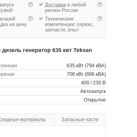
запуск
Доставка
в любой
?
?
рузкой
регион России
учшей
Технические
?
?
дка на цену
компетенции: сервис,
запчасти, опыт
дизель генератор 635 квт Teksan
тоянная
635 кВт (794 кВА)
ервная
708 кВт (886 кВА)
400 / 230 В
Автозапуск
Открытое
сходные материалы
Запасные части