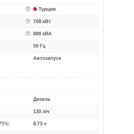
Турция
?
708 кВт
?
886 кВА
?
50 Гц
Автозапуск
Дизель
130 л/ч
75%:
8.73 ч