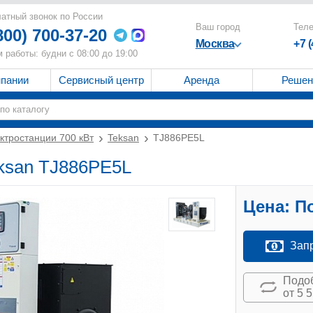
атный звонок по России
Ваш город
Тел
800) 700-37-20
Москва
+7 
 работы: будни с 08:00 до 19:00
мпании
Сервисный центр
Аренда
Решен
ктростанции 700 кВт
Teksan
TJ886PE5L
eksan TJ886PE5L
Цена:
По
Зап
Подоб
от 5 