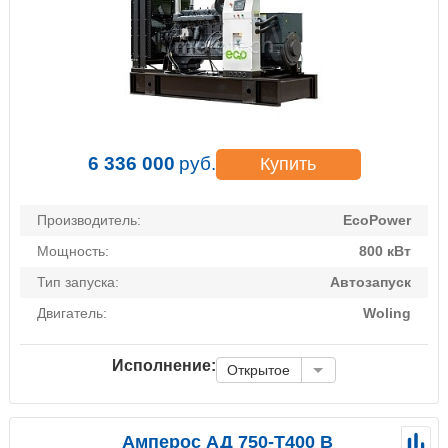
6 336 000
руб.
Купить
Производитель:
EcoPower
Мощность:
800 кВт
Тип запуска:
Автозапуск
Двигатель:
Woling
Исполнение:
Открытое
Амперос АД 750-Т400 B