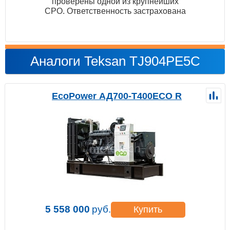
проверены одной из крупнейших
СРО. Ответственность застрахована
Аналоги Teksan TJ904PE5C
EcoPower АД700-T400ECO R
5 558 000
руб.
Купить