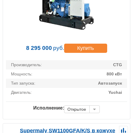
8 295 000
руб.
Купить
Производитель:
CTG
Мощность:
800 кВт
Тип запуска:
Автозапуск
Двигатель:
Yuchai
Исполнение:
Открытое
Supermaly SW1100GFA/K/S в кожухе