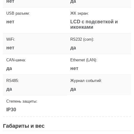
нет
да
USB разъем:
ЖК экран:
нет
LCD с подсветкой и
иконками
WiFi:
RS232 (com):
нет
да
CAN-шина:
Ethernet (LAN):
да
нет
RS485:
Журнал событий:
да
да
Степень защиты:
IP30
Габариты и вес