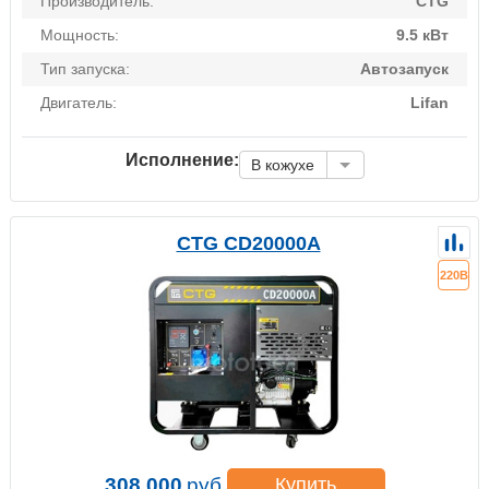
Производитель:
CTG
Мощность:
9.5 кВт
Тип запуска:
Автозапуск
Двигатель:
Lifan
Исполнение:
В кожухе
CTG CD20000A
220В
308 000
руб.
Купить