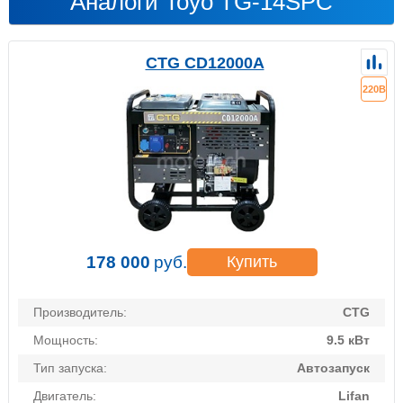
Аналоги Toyo TG-14SPC
CTG CD12000A
220В
178 000
руб.
Купить
Производитель:
CTG
Мощность:
9.5 кВт
Тип запуска:
Автозапуск
Двигатель:
Lifan