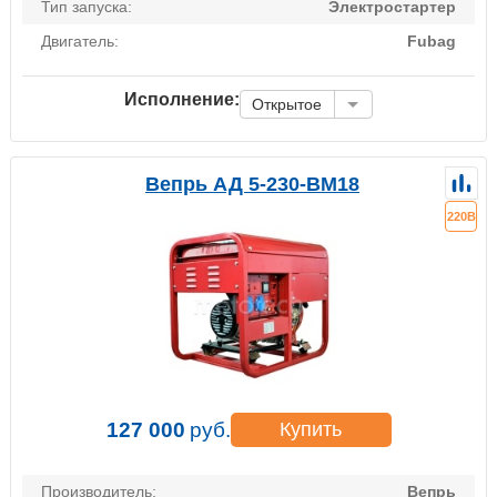
Тип запуска:
Электростартер
Двигатель:
Fubag
Исполнение:
Открытое
Вепрь АД 5-230-ВМ18
220В
127 000
руб.
Купить
Производитель:
Вепрь