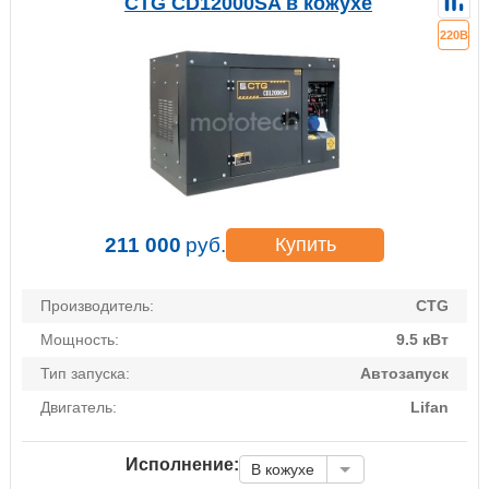
CTG CD12000SA в кожухе
220В
211 000
руб.
Купить
Производитель:
CTG
Мощность:
9.5 кВт
Тип запуска:
Автозапуск
Двигатель:
Lifan
Исполнение:
В кожухе