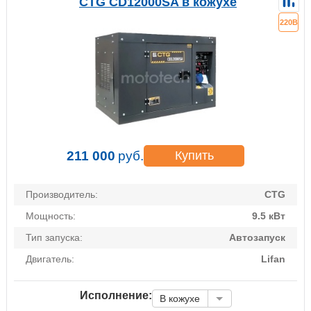
CTG CD12000SA в кожухе
220В
211 000
руб.
Купить
Производитель:
CTG
Мощность:
9.5 кВт
Тип запуска:
Автозапуск
Двигатель:
Lifan
Исполнение:
В кожухе