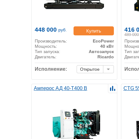
448 000
416 
руб.
Купить
489 000
Производитель:
EcoPower
Произв
Мощность:
40 кВт
Мощно
Тип запуска:
Автозапуск
Тип за
Двигатель:
Ricardo
Двигат
Исполнение:
Испол
Открытое
Амперос АД 40-Т400 B
CTG 5