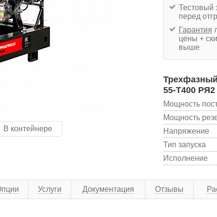
Тестовый 
перед отг
Гарантия
л
цены + ски
выше
Трехфазный 
55-Т400 РЯ2
Мощность пос
Мощность рез
В контейнере
Напряжение
Тип запуска
Исполнение
Опции
Услуги
Документация
Отзывы
Ра