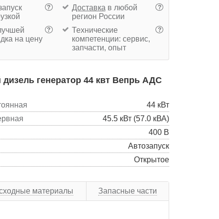
запуск
Доставка
в любой
?
?
рузкой
регион России
учшей
Технические
?
?
дка на цену
компетенции: сервис,
запчасти, опыт
дизель генератор 44 квт Вепрь АДС
тоянная
44 кВт
ервная
45.5 кВт (57.0 кВА)
400 В
Автозапуск
Открытое
сходные материалы
Запасные части