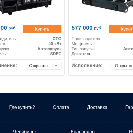
000
577 000
руб.
руб.
Купить
Купит
одитель:
CTG
Производитель:
сть:
40 кВт
Мощность:
пуска:
Автозапуск
Тип запуска:
Авто
ель:
SDEC
Двигатель:
нение:
Исполнение:
Открытое
Открыто
Где купить?
Оплата
Доставка
Гар
Челябинск
Краснодар
Н