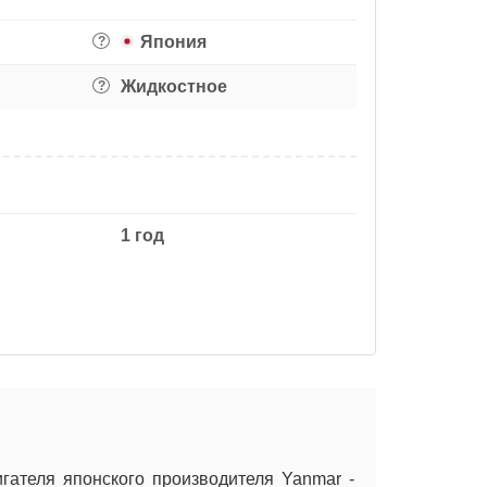
Япония
?
Жидкостное
?
1 год
ателя японского производителя Yanmar -