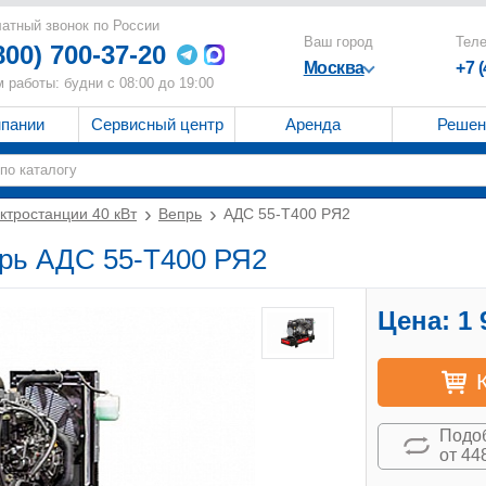
атный звонок по России
Ваш город
Тел
800) 700-37-20
Москва
+7 
 работы: будни с 08:00 до 19:00
мпании
Сервисный центр
Аренда
Решен
ктростанции 40 кВт
Вепрь
АДС 55-Т400 РЯ2
прь АДС 55-Т400 РЯ2
Цена:
1 
Подоб
от 44