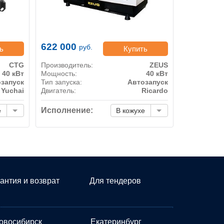
622 000
руб.
ь
Купить
CTG
Производитель:
ZEUS
40 кВт
Мощность:
40 кВт
запуск
Тип запуска:
Автозапуск
Yuchai
Двигатель:
Ricardo
Исполнение:
е
В кожухе
антия и возврат
Для тендеров
овосибирск
Екатеринбург