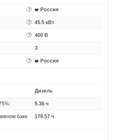
Россия
?
45.5 кВт
?
400 В
?
3
Россия
?
Дизель
75%:
5.36 ч
ливном баке
178.57 ч