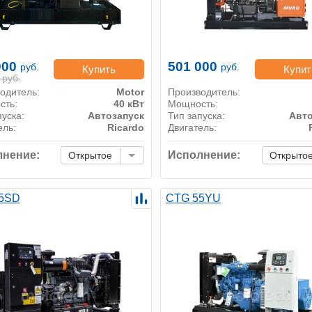
000
501 000
руб.
руб.
Купить
Купит
руб.
одитель:
Motor
Производитель:
сть:
40 кВт
Мощность:
пуска:
Автозапуск
Тип запуска:
Авто
ель:
Ricardo
Двигатель:
нение:
Исполнение:
Открытое
Открыто
5SD
CTG 55YU