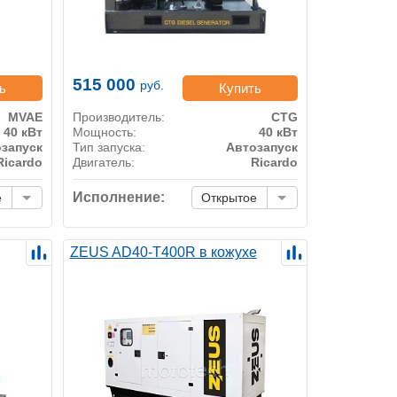
515 000
руб.
ь
Купить
MVAE
Производитель:
CTG
40 кВт
Мощность:
40 кВт
запуск
Тип запуска:
Автозапуск
Ricardo
Двигатель:
Ricardo
Исполнение:
е
Открытое
ZEUS AD40-T400R в кожухе