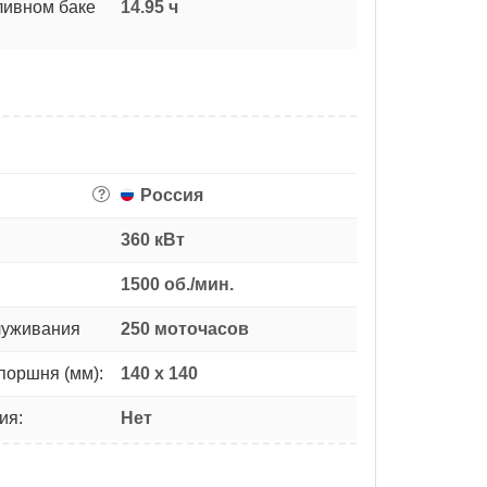
ливном баке
14.95 ч
Россия
?
360 кВт
1500 об./мин.
луживания
250 моточасов
поршня (мм):
140 х 140
ия:
Нет