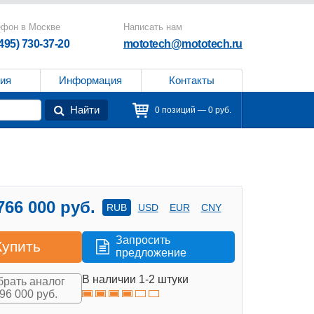
ефон в Москве
Написать нам
(495) 730-37-20
mototech@mototech.ru
ия
Информация
Контакты
Найти
0 позиций — 0 руб.
766 000 руб.
RUB
USD
EUR
CNY
Запросить
Купить
предложение
В наличии 1-2 штуки
рать аналог
496 000 руб.