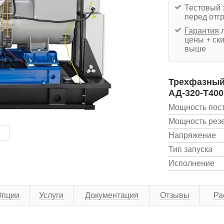
Тестовый 
перед отг
Гарантия
л
цены + ски
выше
Трехфазный
АД-320-T400
Мощность пос
Мощность рез
Напряжение
Тип запуска
Исполнение
Опции
Услуги
Документация
Отзывы
Ра