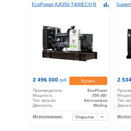
EcoPower АД350-T400ECO R
Super
2 496 000
2 53
руб.
Купить
Производитель:
EcoPower
Произв
Мощность:
350 кВт
Мощно
Тип запуска:
Автозапуск
Тип за
Двигатель:
Woling
Двигат
Исполнение:
Испол
Открытое