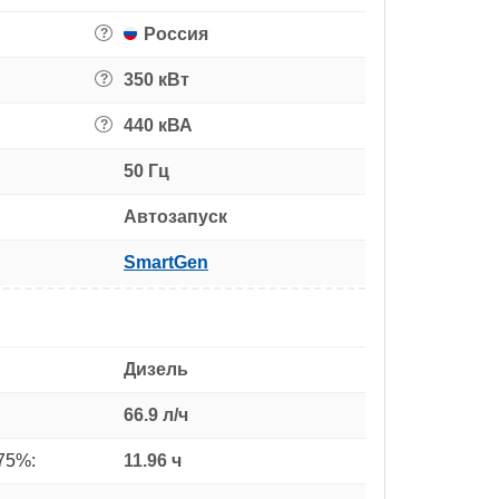
Россия
?
350 кВт
?
440 кВА
?
50 Гц
Автозапуск
SmartGen
Дизель
66.9 л/ч
75%:
11.96 ч