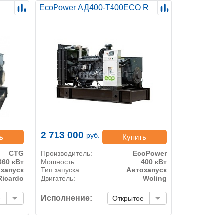
EcoPower АД400-T400ECO R
2 713 000
руб.
ь
Купить
CTG
Производитель:
EcoPower
360 кВт
Мощность:
400 кВт
запуск
Тип запуска:
Автозапуск
Ricardo
Двигатель:
Woling
Исполнение:
е
Открытое