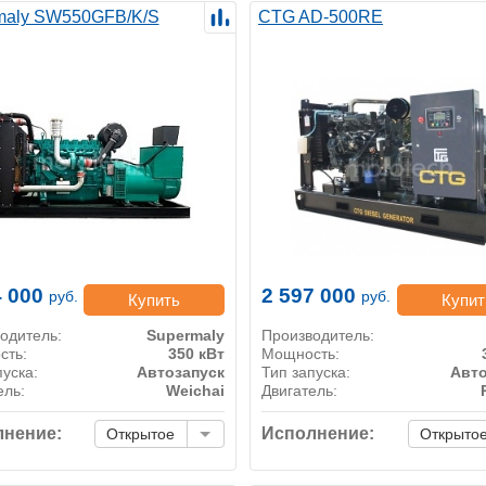
maly SW550GFB/K/S
CTG AD-500RE
4 000
2 597 000
руб.
руб.
Купить
Купит
одитель:
Supermaly
Производитель:
сть:
350 кВт
Мощность:
пуска:
Автозапуск
Тип запуска:
Авто
ель:
Weichai
Двигатель:
нение:
Исполнение:
Открытое
Открыто