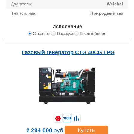
Двигатель:
Weichai
Тип топлива:
Природный газ
Исполнение
Открытое
В кожухе
В контейнере
Газовый генератор CTG 40CG LPG
380В
2 294 000
руб.
Купить