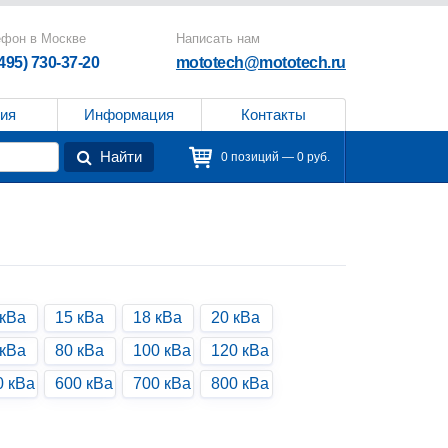
ефон в Москве
Написать нам
(495) 730-37-20
mototech@mototech.ru
ия
Информация
Контакты
Найти
0 позиций — 0 руб.
 кВа
15 кВа
18 кВа
20 кВа
 кВа
80 кВа
100 кВа
120 кВа
0 кВа
600 кВа
700 кВа
800 кВа