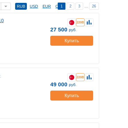
1
2
3
…
26
RUB
USD
EUR
CNY
10
220В
27 500
руб.
Купить
0
220В
49 000
руб.
Купить