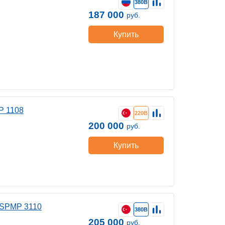
380В
187 000
руб.
Купить
P 1108
220В
200 000
руб.
Купить
DSPMP 3110
380В
205 000
руб.