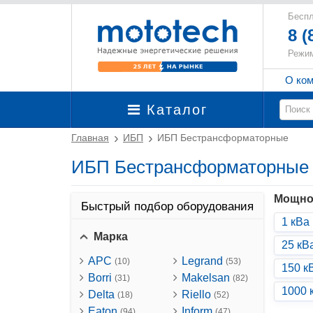
Беспл
8 (
Режим
О ко
Каталог
Главная
ИБП
ИБП Бестрансформаторные
ИБП Бестрансформаторные
Мощно
Быстрый подбор оборудования
1 кВа
Марка
25 кВ
APC
Legrand
(10)
(53)
150 к
Borri
Makelsan
(31)
(82)
1000 
Delta
Riello
(18)
(52)
Eaton
Inform
(94)
(47)