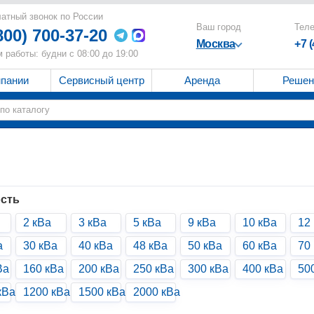
атный звонок по России
Ваш город
Тел
800) 700-37-20
Москва
+7 
 работы: будни с 08:00 до 19:00
мпании
Сервисный центр
Аренда
Решен
сть
2 кВа
3 кВа
5 кВа
9 кВа
10 кВа
12
а
30 кВа
40 кВа
48 кВа
50 кВа
60 кВа
70
Ва
160 кВа
200 кВа
250 кВа
300 кВа
400 кВа
50
кВа
1200 кВа
1500 кВа
2000 кВа