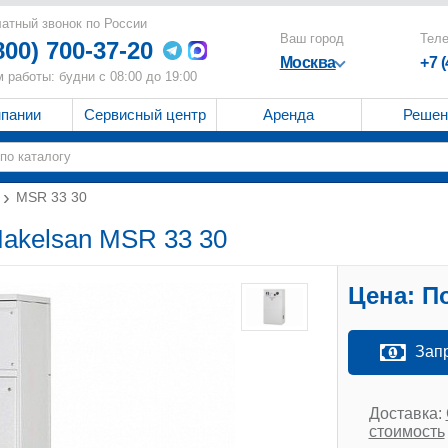
атный звонок по России
Ваш город
Тел
800) 700-37-20
Москва
+7 
 работы: будни с 08:00 до 19:00
мпании
Сервисный центр
Аренда
Решен
MSR 33 30
akelsan MSR 33 30
Цена:
По
Зап
Доставка:
стоимость