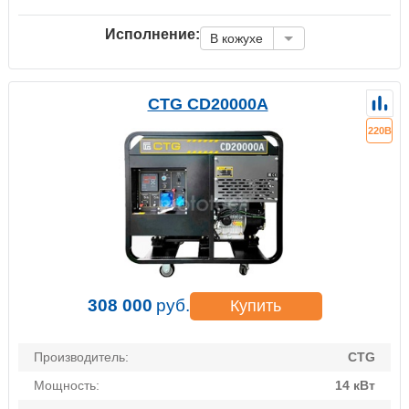
Исполнение:
В кожухе
CTG CD20000A
220В
308 000
руб.
Купить
Производитель:
CTG
Мощность:
14 кВт