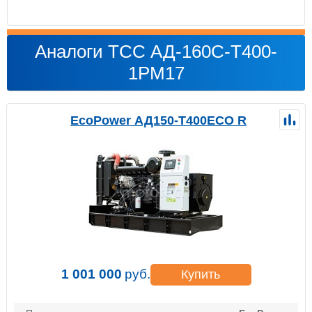
Аналоги ТСС АД-160С-Т400-
1РМ17
EcoPower АД150-T400ECO R
1 001 000
руб.
Купить