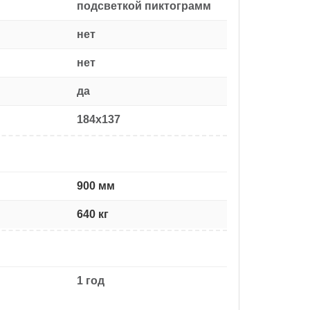
подсветкой пиктограмм
нет
нет
да
184x137
900 мм
640 кг
1 год