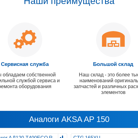
Наши преимущества
Сервисная служба
Большой склад
 обладаем собственной
Наш склад - это более ты
ильной службой сервиса и
наименований оригинал
ремонта оборудования
запчастей и различных рас
элементов
Аналоги AKSA AP 150
wer АД120-T400ECO R
CTG 165YU