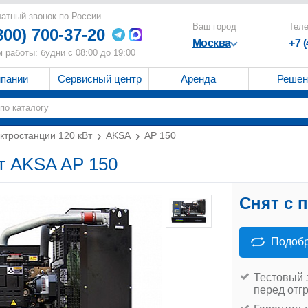
атный звонок по России
Ваш город
Тел
800) 700-37-20
Москва
+7 
 работы: будни с 08:00 до 19:00
мпании
Сервисный центр
Аренда
Решен
ктростанции 120 кВт
AKSA
AP 150
т AKSA AP 150
Снят с 
Подобр
Тестовый 
перед отг