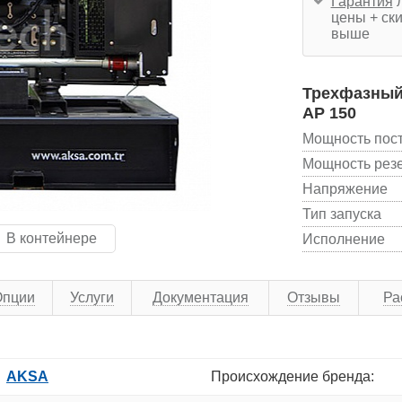
Гарантия
л
цены + ски
выше
Трехфазный
AP 150
Мощность пос
Мощность рез
Напряжение
Тип запуска
В контейнере
Исполнение
Опции
Услуги
Документация
Отзывы
Ра
AKSA
Происхождение бренда: