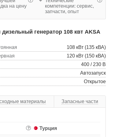
учшей
Технические
?
?
дка на цену
компетенции: сервис,
запчасти, опыт
 дизельный генератор 108 квт AKSA
тоянная
108 кВт (135 кВА)
ервная
120 кВт (150 кВА)
400 / 230 В
Автозапуск
Открытое
сходные материалы
Запасные части
Турция
?