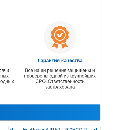
Гарантия качества
сячи
Все наши решения защищены и
ьных
проверены одной из крупнейших
ходных
СРО. Ответственность
застрахована
EcoPower АД150-T400ECO R