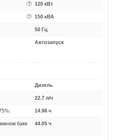
120 кВт
?
150 кВА
?
50 Гц
Автозапуск
Дизель
22.7 л/ч
75%:
14.98 ч
ливном баке
44.05 ч