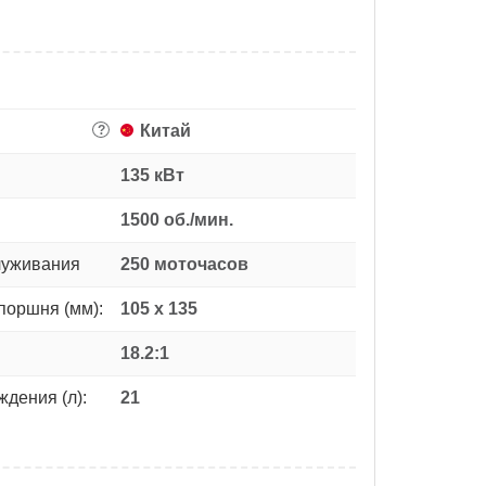
Китай
?
135 кВт
1500 об./мин.
луживания
250 моточасов
поршня (мм):
105 х 135
18.2:1
дения (л):
21