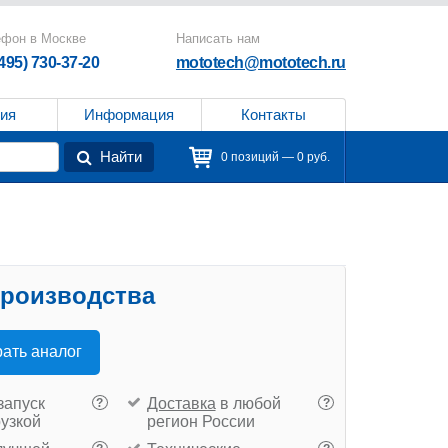
ефон в Москве
Написать нам
(495) 730-37-20
mototech@mototech.ru
ия
Информация
Контакты
Найти
0 позиций — 0 руб.
производства
ать аналог
запуск
Доставка
в любой
?
?
рузкой
регион России