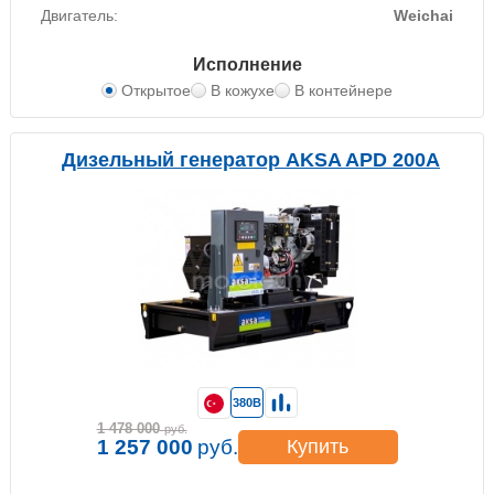
Двигатель:
Weichai
Исполнение
Открытое
В кожухе
В контейнере
Дизельный генератор AKSA APD 200A
380В
1 478 000
руб.
1 257 000
руб.
Купить