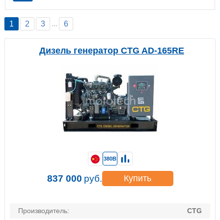
1
2
3
6
…
Дизель генератор CTG AD-165RE
380В
837 000
руб.
Купить
Производитель:
CTG