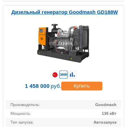
Дизельный генератор Goodmash GD188W
380В
1 458 000
руб.
Купить
Производитель:
Goodmash
Мощность:
136 кВт
Тип запуска:
Автозапуск