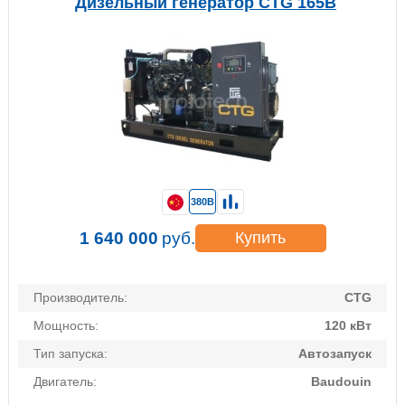
Дизельный генератор CTG 165B
380В
1 640 000
руб.
Купить
Производитель:
CTG
Мощность:
120 кВт
Тип запуска:
Автозапуск
Двигатель:
Baudouin