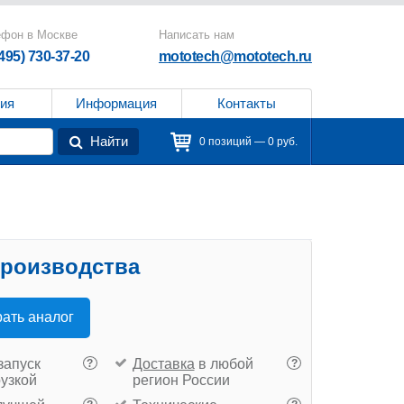
ефон в Москве
Написать нам
(495) 730-37-20
mototech@mototech.ru
ия
Информация
Контакты
Найти
0 позиций — 0 руб.
производства
ать аналог
запуск
Доставка
в любой
?
?
рузкой
регион России