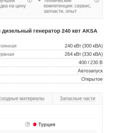
учшей
Технические
?
?
дка на цену
компетенции: сервис,
запчасти, опыт
 дизельный генератор 240 квт AKSA
тоянная
240 кВт (300 кВА)
ервная
264 кВт (330 кВА)
400 / 230 В
Автозапуск
Открытое
сходные материалы
Запасные части
Турция
?