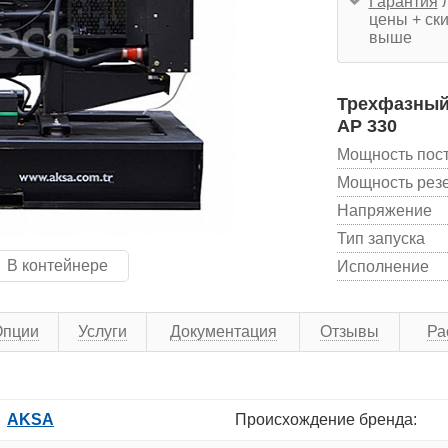
Гарантия
л
цены + ски
выше
Трехфазный
AP 330
Мощность пос
Мощность рез
Напряжение
Тип запуска
В контейнере
Исполнение
Опции
Услуги
Документация
Отзывы
Ра
AKSA
Происхождение бренда: