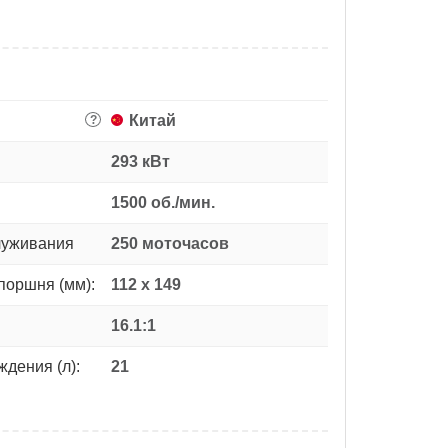
Китай
?
293 кВт
1500 об./мин.
луживания
250 моточасов
поршня (мм):
112 х 149
16.1:1
дения (л):
21