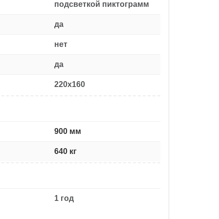
подсветкой пиктограмм
да
нет
да
220x160
900 мм
640 кг
1 год