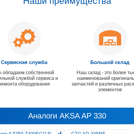
Наши преимущества
Сервисная служба
Большой склад
 обладаем собственной
Наш склад - это более ты
ильной службой сервиса и
наименований оригинал
ремонта оборудования
запчастей и различных рас
элементов
Аналоги AKSA AP 330
wer АД250-T400ECO R
CTG AD-345RE