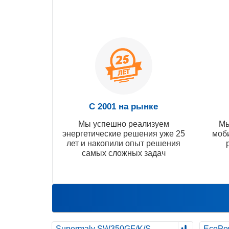
С 2001 на рынке
Мы успешно реализуем
Мы
энергетические решения уже 25
моб
лет и накопили опыт решения
самых сложных задач
Supermaly SW350GF/K/S
EcoPo