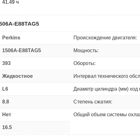
41.49 ч
1506A-E88TAG5
Perkins
Происхождение двигателя:
1506A-E88TAG5
Мощность:
393
Обороты:
Жидкостное
Интервал технического обс
L6
Диаметр цилиндра (мм) ход 
8.8
Степень сжатия:
Нет
Общий объем системы охлаж
16.5