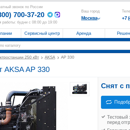
атный звонок по России
Ваш город
Тел
800) 700-37-20
Москва
+7 
 работы: будни с 08:00 до 19:00
мпании
Сервисный центр
Аренда
Решен
ктростанции 250 кВт
AKSA
AP 330
т AKSA AP 330
Снят с 
Подобр
Тестовый 
перед отг