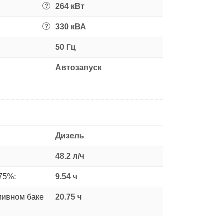
264 кВт
?
330 кВА
?
50 Гц
Автозапуск
Дизель
48.2 л/ч
75%:
9.54 ч
ливном баке
20.75 ч