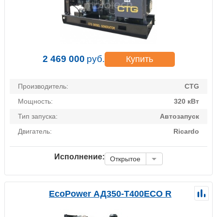
2 469 000
руб.
Купить
Производитель:
CTG
Мощность:
320 кВт
Тип запуска:
Автозапуск
Двигатель:
Ricardo
Исполнение:
Открытое
EcoPower АД350-T400ECO R