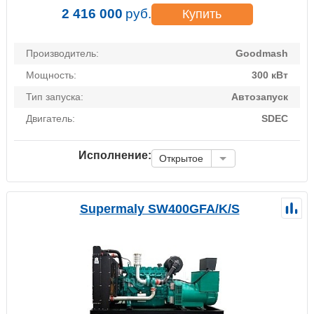
2 416 000
руб.
Купить
Производитель:
Goodmash
Мощность:
300 кВт
Тип запуска:
Автозапуск
Двигатель:
SDEC
Исполнение:
Открытое
Supermaly SW400GFA/K/S