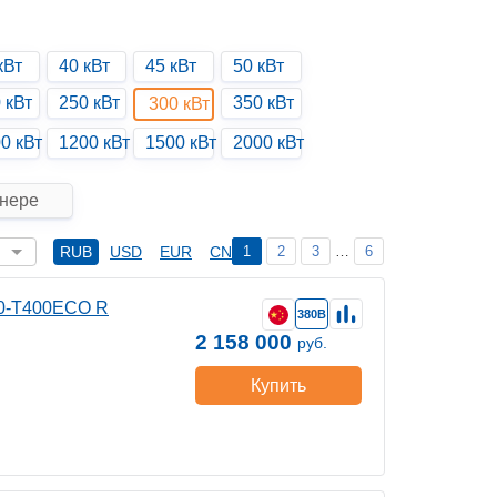
кВт
40 кВт
45 кВт
50 кВт
 кВт
250 кВт
350 кВт
300 кВт
0 кВт
1200 кВт
1500 кВт
2000 кВт
йнере
1
2
3
…
6
RUB
USD
EUR
CNY
00-T400ECO R
380В
2 158 000
руб.
Купить