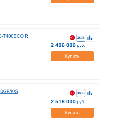
50-T400ECO R
380В
2 496 000
руб.
Купить
00GF/K/S
380В
2 516 000
руб.
Купить