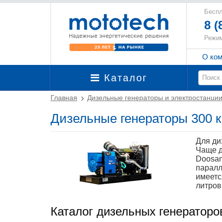
Беспл
8 (
Режим
О ко
Каталог
Главная
Дизельные генераторы и электростанци
Дизельные генераторы 300 к
Для ди
Чаще д
Doosan
паралл
имеетс
литров
Каталог дизельных генераторо