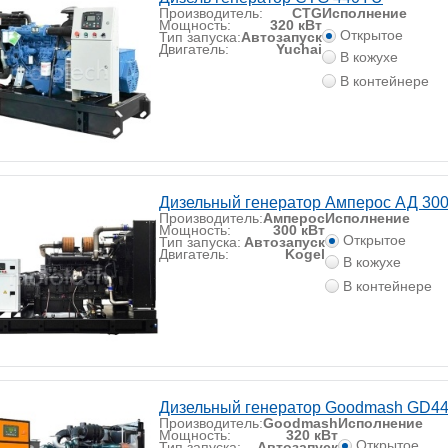
Производитель:
CTG
Исполнение
Мощность:
320 кВт
Открытое
Тип запуска:
Автозапуск
Двигатель:
Yuchai
В кожухе
В контейнере
Дизельный генератор Амперос АД 300
Производитель:
Амперос
Исполнение
Мощность:
300 кВт
Открытое
Тип запуска:
Автозапуск
Двигатель:
Kogel
В кожухе
В контейнере
Дизельный генератор Goodmash GD4
Производитель:
Goodmash
Исполнение
Мощность:
320 кВт
Открытое
Тип запуска:
Автозапуск