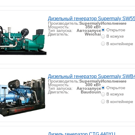
Дизельный генератор Supermaly SW5
Производитель:
Supermaly
Исполнение
Мощность:
350 кВт
Открытое
Тип запуска:
Автозапуск
Двигатель:
Weichai
В кожухе
В контейнере
Дизельный генератор Supermaly SWB
Производитель:
Supermaly
Исполнение
Мощность:
300 кВт
Открытое
Тип запуска:
Автозапуск
Двигатель:
Baudouin
В кожухе
В контейнере
Дизель генератор CTG 440YU