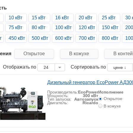
сть
10 кВт
15 кВт
16 кВт
20 кВт
25 кВт
30 
75 кВт
80 кВт
100 кВт
120 кВт
150 кВт
200
т
450 кВт
500 кВт
600 кВт
700 кВт
800 кВт
100
ения
Открытое
В кожухе
В конте
Отображать по
Сортировать по
24
цене ↓
Дизельный генератор EcoPower АД3
Производитель:
EcoPower
Исполнение
Мощность:
300 кВт
Открытое
Тип запуска:
Автозапуск
Двигатель:
Ricardo
В кожухе