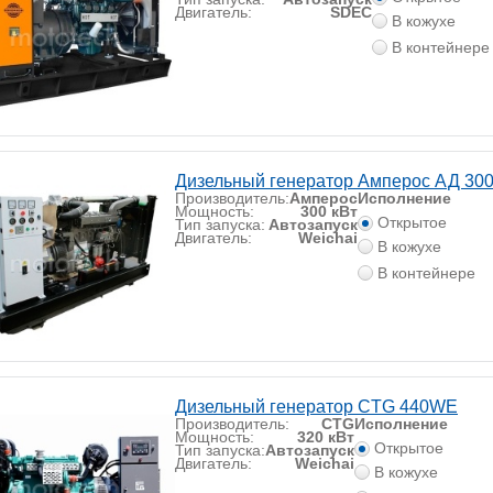
Двигатель:
SDEC
В кожухе
В контейнере
Дизельный генератор Амперос АД 300
Производитель:
Амперос
Исполнение
Мощность:
300 кВт
Открытое
Тип запуска:
Автозапуск
Двигатель:
Weichai
В кожухе
В контейнере
Дизельный генератор CTG 440WE
Производитель:
CTG
Исполнение
Мощность:
320 кВт
Открытое
Тип запуска:
Автозапуск
Двигатель:
Weichai
В кожухе