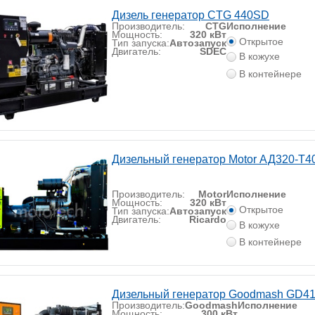
Дизель генератор CTG 440SD
Производитель:
CTG
Исполнение
Мощность:
320 кВт
Открытое
Тип запуска:
Автозапуск
Двигатель:
SDEC
В кожухе
В контейнере
Дизельный генератор Motor АД320-Т4
Производитель:
Motor
Исполнение
Мощность:
320 кВт
Открытое
Тип запуска:
Автозапуск
Двигатель:
Ricardo
В кожухе
В контейнере
Дизельный генератор Goodmash GD4
Производитель:
Goodmash
Исполнение
Мощность:
300 кВт