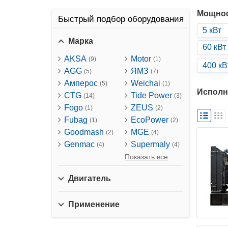
Мощно
Быстрый подбор оборудования
5 кВт
Марка
60 кВт
AKSA
Motor
(9)
(1)
400 кВ
AGG
ЯМЗ
(5)
(7)
Амперос
Weichai
(5)
(1)
Исполн
CTG
Tide Power
(14)
(3)
Fogo
ZEUS
(1)
(2)
Fubag
EcoPower
(1)
(2)
Goodmash
MGE
(2)
(4)
Genmac
Supermaly
(4)
(4)
Показать все
Двигатель
Применение