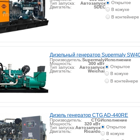
Открытое
Тип запуска:
Автозапуск
Двигатель:
SDEC
В кожухе
В контейнере
Дизельный генератор Supermaly SW4
Производитель:
Supermaly
Исполнение
Мощность:
300 кВт
Открытое
Тип запуска:
Автозапуск
Двигатель:
Weichai
В кожухе
В контейнере
Дизель генератор CTG AD-440RE
Производитель:
CTG
Исполнение
Мощность:
320 кВт
Открытое
Тип запуска:
Автозапуск
Двигатель:
Ricardo
В кожухе