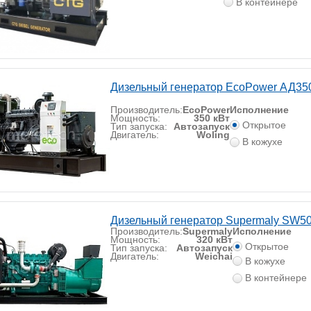
В контейнере
Дизельный генератор EcoPower АД3
Производитель:
EcoPower
Исполнение
Мощность:
350 кВт
Открытое
Тип запуска:
Автозапуск
Двигатель:
Woling
В кожухе
Дизельный генератор Supermaly SW5
Производитель:
Supermaly
Исполнение
Мощность:
320 кВт
Открытое
Тип запуска:
Автозапуск
Двигатель:
Weichai
В кожухе
В контейнере