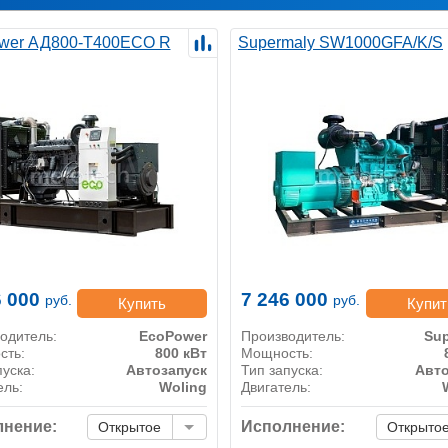
wer АД800-T400ECO R
Supermaly SW1000GFA/K/S
6 000
7 246 000
руб.
руб.
Купить
Купит
одитель:
EcoPower
Производитель:
Sup
сть:
800 кВт
Мощность:
пуска:
Автозапуск
Тип запуска:
Авто
ель:
Woling
Двигатель:
нение:
Исполнение:
Открытое
Открыто