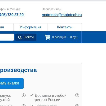
ефон в Москве
Написать нам
(495) 730-37-20
mototech@mototech.ru
ия
Информация
Контакты
Найти
0 позиций — 0 руб.
производства
ать аналог
запуск
Доставка
в любой
?
?
рузкой
регион России