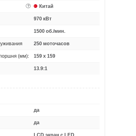
Китай
?
970 кВт
1500 об./мин.
луживания
250 моточасов
поршня (мм):
159 х 159
13.9:1
да
да
LCD экран с LED