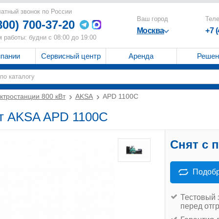
атный звонок по России
Ваш город
Тел
800) 700-37-20
Москва
+7 
 работы: будни с 08:00 до 19:00
мпании
Сервисный центр
Аренда
Решен
ктростанции 800 кВт
AKSA
APD 1100C
Вт AKSA APD 1100C
Снят с 
Подобр
Тестовый 
перед отг