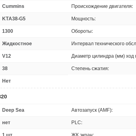
Cummins
Происхождение двигателя:
KTA38-G5
Мощность:
1300
Обороты:
Жидкостное
Интервал технического обс
V12
Диаметр цилиндра (мм) ход 
38
Степень сжатия:
Нет
320
Deep Sea
Автозапуск (AMF):
нет
PLC:
1 шт.
ЖК экран: