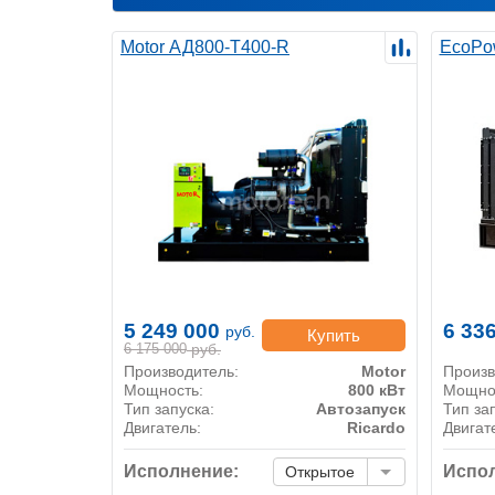
Motor АД800-Т400-R
EcoPo
5 249 000
6 33
руб.
Купить
6 175 000
руб.
Производитель:
Motor
Произв
Мощность:
800 кВт
Мощно
Тип запуска:
Автозапуск
Тип за
Двигатель:
Ricardo
Двигат
Исполнение:
Испол
Открытое