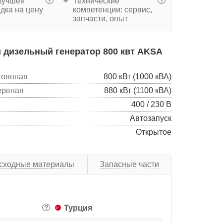
учшей
Технические
?
?
дка на цену
компетенции: сервис,
запчасти, опыт
 дизельный генератор 800 квт AKSA
тоянная
800 кВт (1000 кВА)
ервная
880 кВт (1100 кВА)
400 / 230 В
Автозапуск
Открытое
сходные материалы
Запасные части
Турция
?