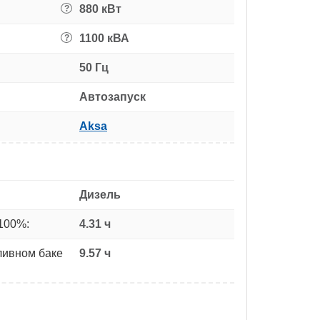
880 кВт
?
1100 кВА
?
50 Гц
Автозапуск
Aksa
Дизель
100%:
4.31 ч
ливном баке
9.57 ч