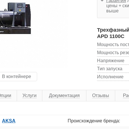
Гарантия
л
цены + ски
выше
Трехфазный
APD 1100C
Мощность пос
Мощность рез
Напряжение
Тип запуска
В контейнере
Исполнение
Опции
Услуги
Документация
Отзывы
Ра
AKSA
Происхождение бренда: