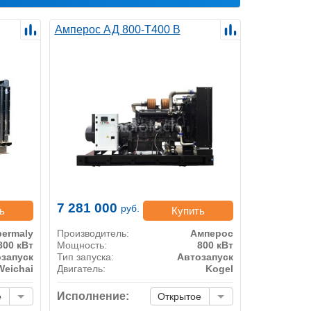
Амперос АД 800-Т400 B
7 281 000
руб.
ь
Купить
ermaly
Производитель:
Амперос
800 кВт
Мощность:
800 кВт
запуск
Тип запуска:
Автозапуск
Weichai
Двигатель:
Kogel
Исполнение:
е
Открытое