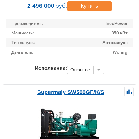
2 496 000
руб.
Купить
Производитель:
EcoPower
Мощность:
350 кВт
Тип запуска:
Автозапуск
Двигатель:
Woling
Исполнение:
Открытое
Supermaly SW500GF/K/S