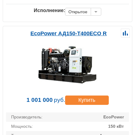
Исполнение:
Открытое
EcoPower АД150-T400ECO R
1 001 000
руб.
Купить
Производитель:
EcoPower
Мощность:
150 кВт