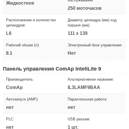
обслуживания
Жидкостное
250 моточасов
Расположение и количество
Диаметр цилиндра (мм) ход
цилиндров:
поршня (мм):
L6
111 x 139
Рабочий объем (л):
Электронный блок управления:
8.1
Нет
Панель управления ComAp InteliLite 9
Производитель:
Альтернативное название:
ComAp
IL3LAMF9BAA
Автозапуск (AMF):
Параллельная работа:
нет
нет
PLC:
USB разъем:
нет
1 шт.