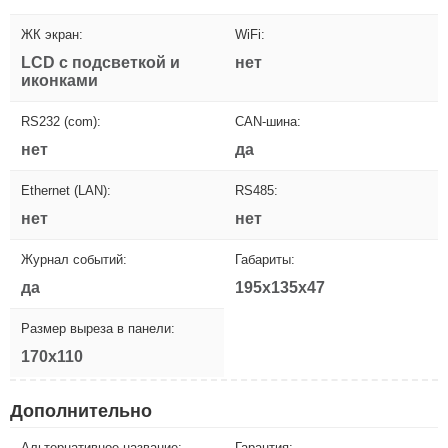
ЖК экран:
WiFi:
LCD с подсветкой и
нет
иконками
RS232 (com):
CAN-шина:
нет
да
Ethernet (LAN):
RS485:
нет
нет
Журнал событий:
Габариты:
да
195x135x47
Размер выреза в панели:
170x110
Дополнительно
Альтернативное название:
Гарантия: