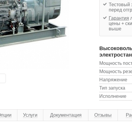
Тестовый 
перед отг
Гарантия
л
цены + ски
выше
Высоковоль
электростан
Мощность пос
Мощность рез
Напряжение
Тип запуска
Исполнение
Опции
Услуги
Документация
Отзывы
Ра