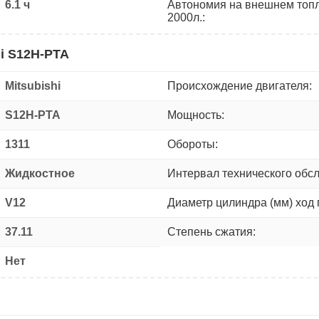
6.1 ч
Автономия на внешнем топ
2000л.:
hi S12H-PTA
Mitsubishi
Происхождение двигателя:
S12H-PTA
Мощность:
1311
Обороты:
Жидкостное
Интервал технического обс
V12
Диаметр цилиндра (мм) ход 
37.11
Степень сжатия:
Нет