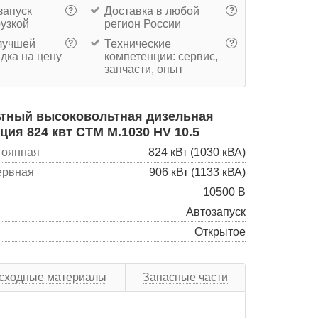
запуск
Доставка
в любой
?
?
рузкой
регион России
учшей
Технические
?
?
дка на цену
компетенции: сервис,
запчасти, опыт
тный высоковольтная дизельная
ция 824 квт CTM M.1030 HV 10.5
тоянная
824 кВт (1030 кВА)
ервная
906 кВт (1133 кВА)
10500 В
Автозапуск
Открытое
сходные материалы
Запасные части