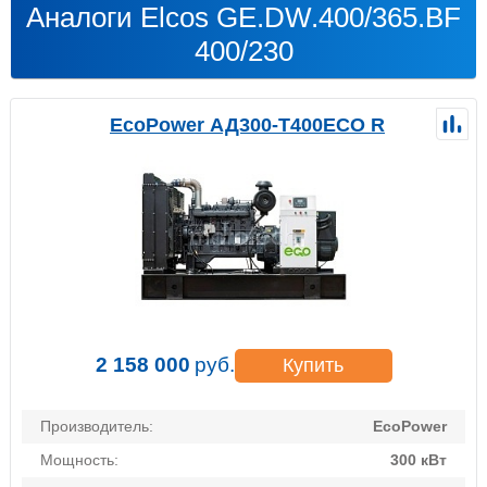
Аналоги Elcos GE.DW.400/365.BF
400/230
EcoPower АД300-T400ECO R
2 158 000
руб.
Купить
Производитель:
EcoPower
Мощность:
300 кВт