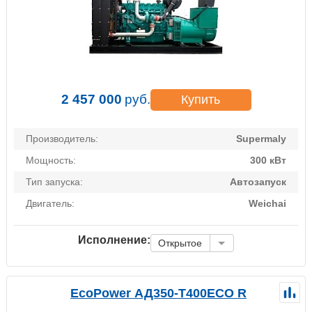
2 457 000
руб.
Купить
Производитель:
Supermaly
Мощность:
300 кВт
Тип запуска:
Автозапуск
Двигатель:
Weichai
Исполнение:
Открытое
EcoPower АД350-T400ECO R