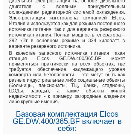
дизельная электростанция на основе дизельного
двигателя с водяным принудительным
охлаждением радиаторной системой охлаждения.
Электростанция изготовлена компанией Elcos,
Италия и используется как для режима постоянного
источника питания, так и для варианта резервного
источника питания. Полная мощность генератора –
292 кВт в основном режиме и 324 киловатт в
варианте резервного источника.
В качестве запасного источника питания такая
станция Elcos GE.DW.400/365.BF может
применяться практически на всех объектах, где
требуется обеспечение надлежащего уровня
комфорта или безопасности – это могут быть как
разные индустриальные либо социальные объекты
(больницы, пансионаты, ТЦ, банки, стадионы,
ЦОДы, заводы), а также объекты жилой
недвижимости - к примеру, загородные владения
либо крупные имения.
Базовая комплектация Elcos
GE.DW.400/365.BF включает в
себя: