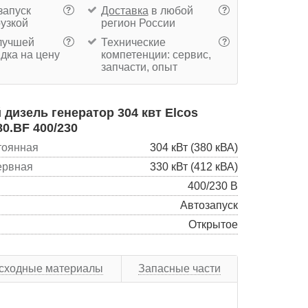
запуск
Доставка
в любой
?
?
рузкой
регион России
учшей
Технические
?
?
дка на цену
компетенции: сервис,
запчасти, опыт
дизель генератор 304 квт Elcos
80.BF 400/230
тоянная
304 кВт (380 кВА)
ервная
330 кВт (412 кВА)
400/230 В
Автозапуск
Открытое
сходные материалы
Запасные части