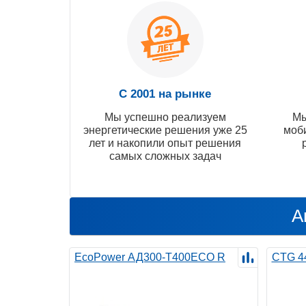
С 2001 на рынке
Мы успешно реализуем
Мы
энергетические решения уже 25
моб
лет и накопили опыт решения
самых сложных задач
А
EcoPower АД300-T400ECO R
CTG 4