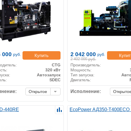
6 000
2 042 000
руб.
руб.
Купить
Купит
2 402 000
руб.
одитель:
CTG
Производитель:
сть:
320 кВт
Мощность:
пуска:
Автозапуск
Тип запуска:
Авто
ель:
SDEC
Двигатель:
нение:
Исполнение:
Открытое
Открыто
D-440RE
EcoPower АД350-T400ECO