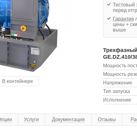
Тестовый 
перед отг
Гарантия
л
цены + ски
выше
Трехфазный 
GE.DZ.410/3
Мощность пос
Мощность рез
В контейнере
Напряжение
Тип запуска
Исполнение
Опции
Услуги
Документация
Отзывы
Ра