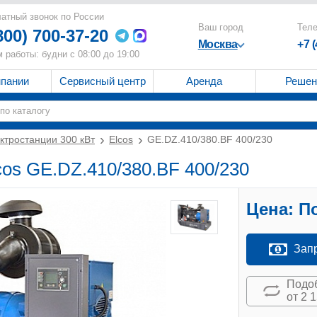
атный звонок по России
Ваш город
Тел
800) 700-37-20
Москва
+7 
 работы: будни с 08:00 до 19:00
мпании
Сервисный центр
Аренда
Решен
ктростанции 300 кВт
Elcos
GE.DZ.410/380.BF 400/230
cos GE.DZ.410/380.BF 400/230
Цена:
По
Зап
Подоб
от 2 