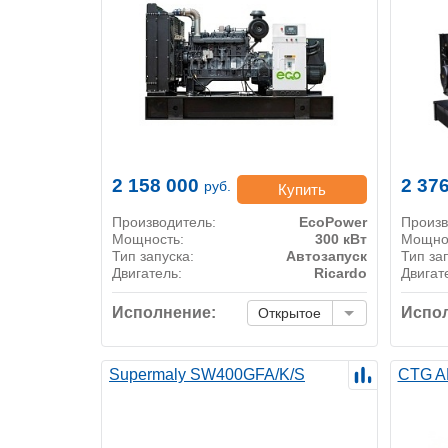
2 158 000
2 37
руб.
Купить
Производитель:
EcoPower
Произв
Мощность:
300 кВт
Мощно
Тип запуска:
Автозапуск
Тип за
Двигатель:
Ricardo
Двигат
Исполнение:
Испол
Открытое
Supermaly SW400GFA/K/S
CTG A