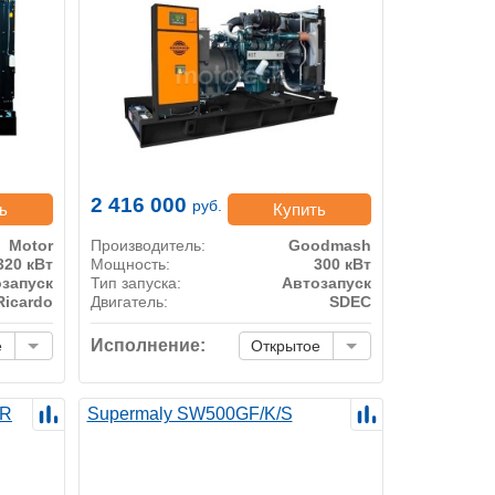
2 416 000
руб.
ь
Купить
Motor
Производитель:
Goodmash
320 кВт
Мощность:
300 кВт
запуск
Тип запуска:
Автозапуск
Ricardo
Двигатель:
SDEC
Исполнение:
е
Открытое
 R
Supermaly SW500GF/K/S