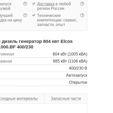
запуск
Доставка
в любой
?
?
рузкой
регион России
учшей
Технические
?
?
дка на цену
компетенции: сервис,
запчасти, опыт
дизель генератор 804 квт Elcos
1000.BF 400/230
тоянная
804 кВт (1005 кВА)
ервная
885 кВт (1106 кВА)
400/230 В
Автозапуск
Открытое
сходные материалы
Запасные части