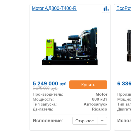
Motor АД800-Т400-R
EcoPo
5 249 000
6 33
руб.
Купить
6 175 000
руб.
Производитель:
Motor
Произв
Мощность:
800 кВт
Мощно
Тип запуска:
Автозапуск
Тип за
Двигатель:
Ricardo
Двигат
Исполнение:
Испол
Открытое