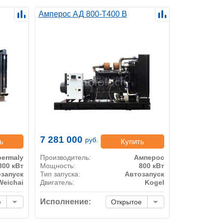
Амперос АД 800-Т400 B
7 281 000
руб.
ь
Купить
ermaly
Производитель:
Амперос
800 кВт
Мощность:
800 кВт
запуск
Тип запуска:
Автозапуск
Weichai
Двигатель:
Kogel
Исполнение:
е
Открытое