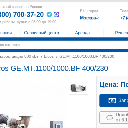
атный звонок по России
Ваш город
Тел
800) 700-37-20
Москва
+7 
 работы: будни с 08:00 до 19:00
мпании
Сервисный центр
Аренда
Решен
ктростанции 800 кВт
Elcos
GE.MT.1100/1000.BF 400/230
cos GE.MT.1100/1000.BF 400/230
Цена:
По
Зап
Подоб
от 6 