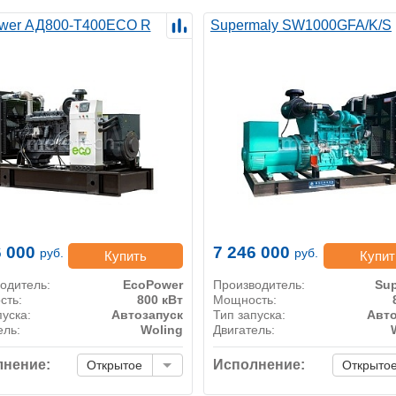
wer АД800-T400ECO R
Supermaly SW1000GFA/K/S
6 000
7 246 000
руб.
руб.
Купить
Купит
одитель:
EcoPower
Производитель:
Sup
сть:
800 кВт
Мощность:
пуска:
Автозапуск
Тип запуска:
Авто
ель:
Woling
Двигатель:
нение:
Исполнение:
Открытое
Открыто