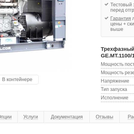
Тестовый 
перед отг
Гарантия
л
цены + ски
выше
Трехфазный 
GE.MT.1100/
Мощность пос
Мощность рез
В контейнере
Напряжение
Тип запуска
Исполнение
Опции
Услуги
Документация
Отзывы
Ра