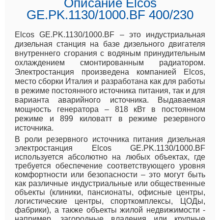
Описание Elcos
GE.PK.1130/1000.BF 400/230
Elcos GE.PK.1130/1000.BF – это индустриальная
дизельная станция на базе дизельного двигателя
внутреннего сгорания с водяным принудительным
охлаждением смонтированным радиатором.
Электростанция произведена компанией Elcos,
место сборки Италия и разработана как для работы
в режиме постоянного источника питания, так и для
варианта аварийного источника. Выдаваемая
мощность генератора – 818 кВт в постоянном
режиме и 899 киловатт в режиме резервного
источника.
В роли резервного источника питания дизельная
электростанция Elcos GE.PK.1130/1000.BF
используется абсолютно на любых объектах, где
требуется обеспечение соответствующего уровня
комфортности или безопасности – это могут быть
как различные индустриальные или общественные
объекты (клиники, пансионаты, офисные центры,
логистические центры, спорткомплексы, ЦОДы,
фабрики), а также объекты жилой недвижимости -
например, загородные владения или крупные