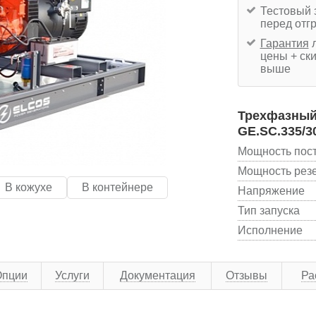
Тестовый 
перед отг
Гарантия
л
цены + ски
выше
Трехфазный 
GE.SC.335/3
Мощность пос
Мощность рез
В кожухе
В контейнере
Напряжение
Тип запуска
Исполнение
Опции
Услуги
Документация
Отзывы
Ра