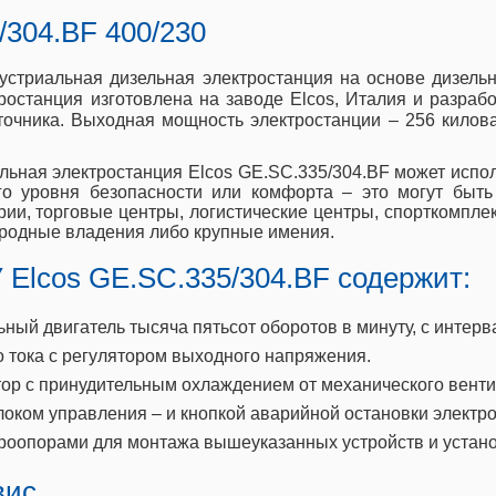
/304.BF 400/230
дустриальная дизельная электростанция на основе дизел
останция изготовлена на заводе Elcos, Италия и разраб
точника. Выходная мощность электростанции – 256 килов
льная электростанция Elcos GE.SC.335/304.BF может испо
го уровня безопасности или комфорта – это могут быт
и, торговые центры, логистические центры, спорткомплек
ородные владения либо крупные имения.
 Elcos GE.SC.335/304.BF содержит:
ый двигатель тысяча пятьсот оборотов в минуту, с интерва
тока с регулятором выходного напряжения.
ор с принудительным охлаждением от механического венти
локом управления – и кнопкой аварийной остановки электр
роопорами для монтажа вышеуказанных устройств и устан
вис