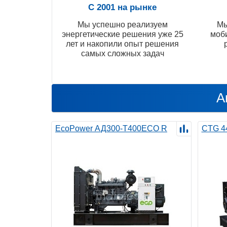
С 2001 на рынке
Мы успешно реализуем
Мы
энергетические решения уже 25
моб
лет и накопили опыт решения
самых сложных задач
А
EcoPower АД300-T400ECO R
CTG 4