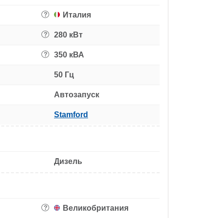
Италия
?
280 кВт
?
350 кВА
?
50 Гц
Автозапуск
Stamford
Дизель
Великобритания
?