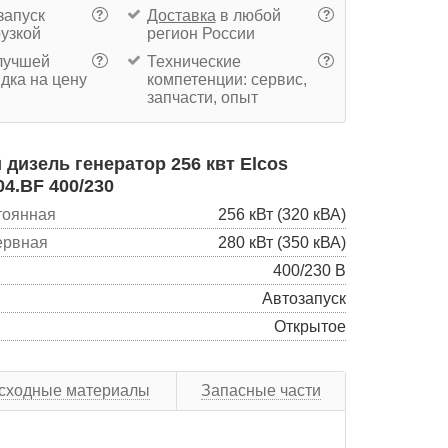
запуск
Доставка
в любой
?
?
рузкой
регион России
учшей
Технические
?
?
дка на цену
компетенции: сервис,
запчасти, опыт
дизель генератор 256 квт Elcos
04.BF 400/230
тоянная
256 кВт (320 кВА)
ервная
280 кВт (350 кВА)
400/230 В
Автозапуск
Открытое
сходные материалы
Запасные части