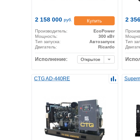
2 158 000
2 35
руб.
Купить
Производитель:
EcoPower
Произв
Мощность:
300 кВт
Мощно
Тип запуска:
Автозапуск
Тип за
Двигатель:
Ricardo
Двигат
Исполнение:
Испол
Открытое
CTG AD-440RE
Super