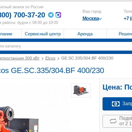
атный звонок по России
Ваш город
Тел
800) 700-37-20
Москва
+7 
 работы: будни с 08:00 до 19:00
мпании
Сервисный центр
Аренда
Решен
ктростанции 300 кВт
Elcos
GE.SC.335/304.BF 400/230
cos GE.SC.335/304.BF 400/230
Цена:
По
Зап
Подоб
от 2 