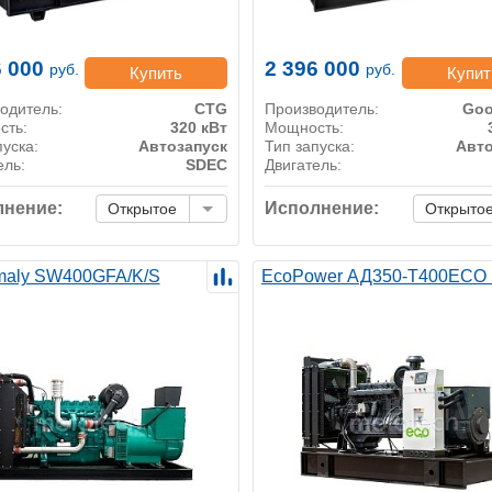
6 000
2 396 000
руб.
руб.
Купить
Купит
одитель:
CTG
Производитель:
Go
сть:
320 кВт
Мощность:
пуска:
Автозапуск
Тип запуска:
Авто
ель:
SDEC
Двигатель:
нение:
Исполнение:
Открытое
Открыто
maly SW400GFA/K/S
EcoPower АД350-T400ECO