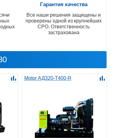
Гарантия качества
сячи
Все наши решения защищены и
ьных
проверены одной из крупнейших
ходных
СРО. Ответственность
застрахована
30
Motor АД320-Т400-R