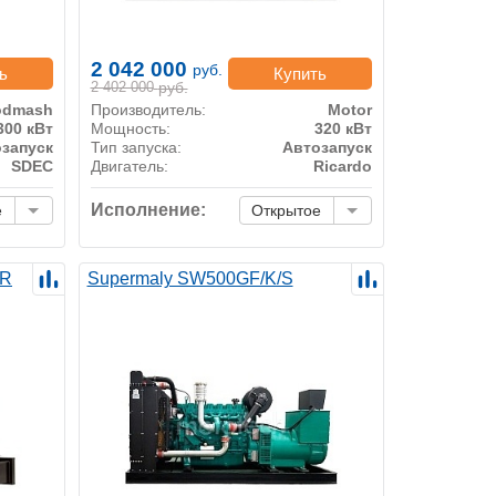
2 042 000
руб.
ь
Купить
2 402 000
руб.
odmash
Производитель:
Motor
300 кВт
Мощность:
320 кВт
запуск
Тип запуска:
Автозапуск
SDEC
Двигатель:
Ricardo
Исполнение:
е
Открытое
 R
Supermaly SW500GF/K/S