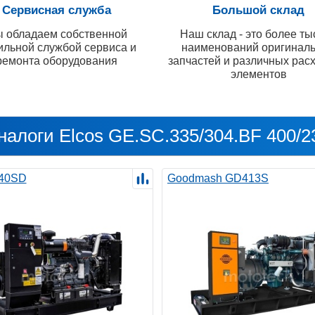
Сервисная служба
Большой склад
 обладаем собственной
Наш склад - это более ты
ильной службой сервиса и
наименований оригинал
ремонта оборудования
запчастей и различных рас
элементов
налоги Elcos GE.SC.335/304.BF 400/2
40SD
Goodmash GD413S