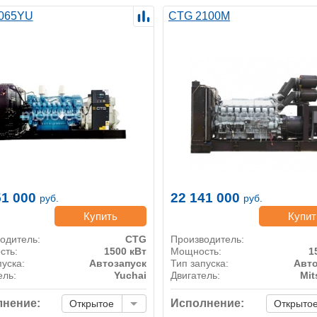
065YU
CTG 2100M
51 000
22 141 000
руб.
руб.
Купить
Купит
одитель:
CTG
Производитель:
сть:
1500 кВт
Мощность:
1
пуска:
Автозапуск
Тип запуска:
Авто
ель:
Yuchai
Двигатель:
Mit
нение:
Исполнение:
Открытое
Открыто