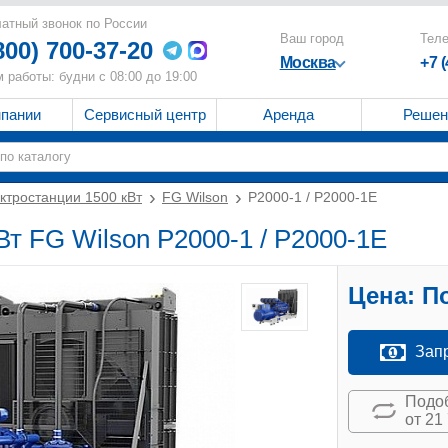
атный звонок по России
Ваш город
Тел
800) 700-37-20
Москва
+7 
 работы: будни с 08:00 до 19:00
мпании
Сервисный центр
Аренда
Решен
ктростанции 1500 кВт
FG Wilson
P2000-1 / P2000-1E
Вт FG Wilson P2000-1 / P2000-1E
Цена:
По
Зап
Подоб
от 21