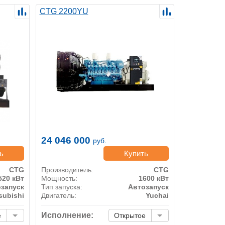
CTG 2200YU
24 046 000
руб.
ь
Купить
CTG
Производитель:
CTG
520 кВт
Мощность:
1600 кВт
запуск
Тип запуска:
Автозапуск
subishi
Двигатель:
Yuchai
Исполнение:
е
Открытое