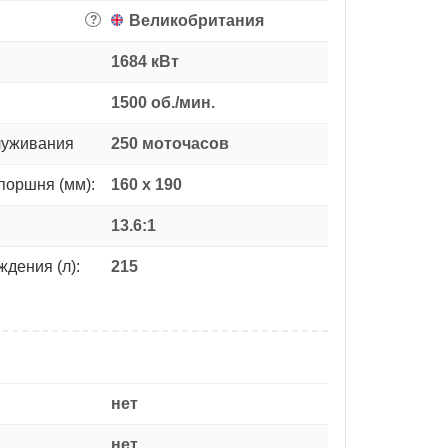
Великобритания
?
1684 кВт
1500 об./мин.
луживания
250 моточасов
поршня (мм):
160 х 190
13.6:1
дения (л):
215
нет
нет