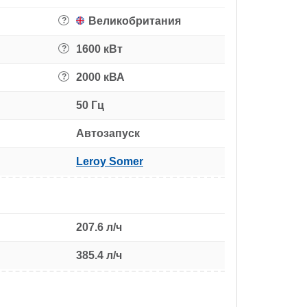
Великобритания
?
1600 кВт
?
2000 кВА
?
50 Гц
Автозапуск
Leroy Somer
207.6 л/ч
385.4 л/ч