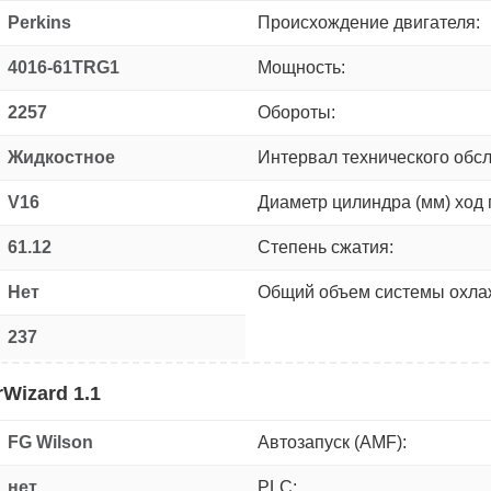
Perkins
Происхождение двигателя:
4016-61TRG1
Мощность:
2257
Обороты:
Жидкостное
Интервал технического обс
V16
Диаметр цилиндра (мм) ход 
61.12
Степень сжатия:
Нет
Общий объем системы охлаж
237
Wizard 1.1
FG Wilson
Автозапуск (AMF):
нет
PLC: