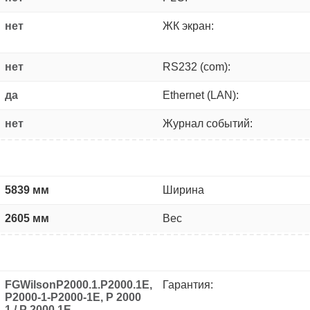
нет
ЖК экран:
нет
RS232 (com):
да
Ethernet (LAN):
нет
Журнал событий:
5839 мм
Ширина
2605 мм
Вес
FGWilsonP2000.1.P2000.1E,
Гарантия:
P2000-1-P2000-1E, P 2000
1 / P 2000 1E