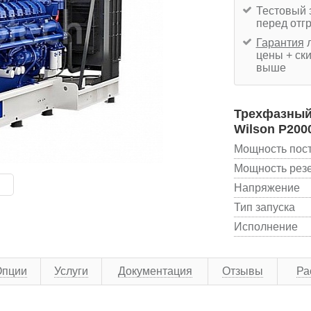
Тестовый 
перед отг
Гарантия
л
цены + ски
выше
Трехфазный 
Wilson P2000
Мощность пос
Мощность рез
Напряжение
Тип запуска
Исполнение
Опции
Услуги
Документация
Отзывы
Ра