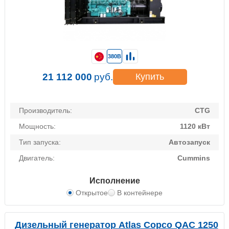
380В
21 112 000
руб.
Купить
Производитель:
CTG
Мощность:
1120 кВт
Тип запуска:
Автозапуск
Двигатель:
Cummins
Исполнение
Открытое
В контейнере
Дизельный генератор Atlas Copco QAC 1250