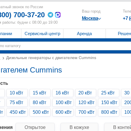
атный звонок по России
Ваш город
Тел
800) 700-37-20
Москва
+7 
 работы: будни с 08:00 до 19:00
мпании
Сервисный центр
Аренда
Решен
и
Дизельные генераторы с двигателем Cummins
игателем Cummins
сть
10 кВт
15 кВт
16 кВт
20 кВт
25 кВт
30 
т
75 кВт
80 кВт
100 кВт
120 кВт
150 кВт
20
Вт
450 кВт
500 кВт
600 кВт
700 кВт
800 кВт
10
нения
Открытое
В кожухе
В конте