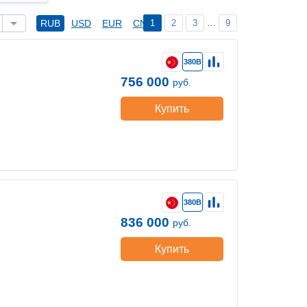
1
2
3
…
9
RUB
USD
EUR
CNY
380В
756 000
руб.
Купить
380В
836 000
руб.
Купить