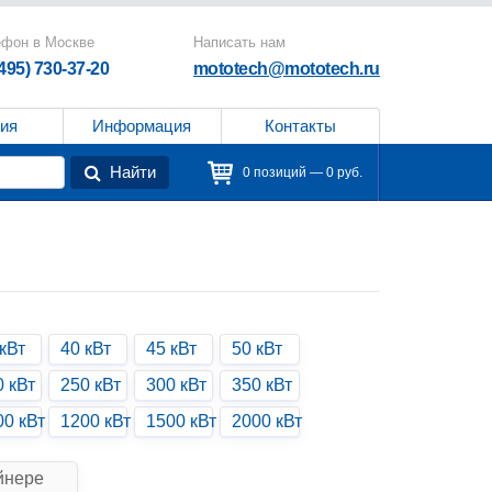
ефон в Москве
Написать нам
(495) 730-37-20
mototech@mototech.ru
ия
Информация
Контакты
Найти
0 позиций — 0 руб.
кВт
40 кВт
45 кВт
50 кВт
0 кВт
250 кВт
300 кВт
350 кВт
00 кВт
1200 кВт
1500 кВт
2000 кВт
йнере