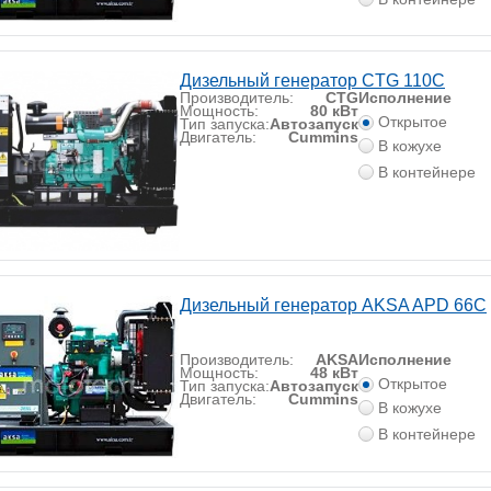
Дизельный генератор CTG 110C
Производитель:
CTG
Исполнение
Мощность:
80 кВт
Открытое
Тип запуска:
Автозапуск
Двигатель:
Cummins
В кожухе
В контейнере
Дизельный генератор AKSA APD 66C
Производитель:
AKSA
Исполнение
Мощность:
48 кВт
Открытое
Тип запуска:
Автозапуск
Двигатель:
Cummins
В кожухе
В контейнере