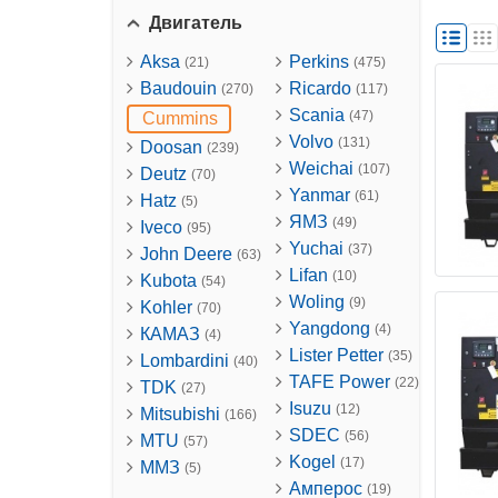
Двигатель
Aksa
Perkins
(21)
(475)
Baudouin
Ricardo
(270)
(117)
Scania
(47)
Cummins
Volvo
(131)
Doosan
(239)
Weichai
(107)
Deutz
(70)
Yanmar
(61)
Hatz
(5)
ЯМЗ
(49)
Iveco
(95)
Yuchai
(37)
John Deere
(63)
Lifan
(10)
Kubota
(54)
Woling
(9)
Kohler
(70)
Yangdong
(4)
КАМАЗ
(4)
Lister Petter
(35)
Lombardini
(40)
TAFE Power
(22)
TDK
(27)
Isuzu
(12)
Mitsubishi
(166)
SDEC
(56)
MTU
(57)
Kogel
(17)
ММЗ
(5)
Амперос
(19)