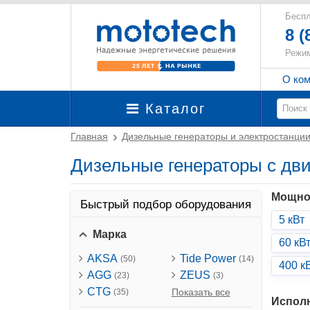
Беспл
8 (
Режим
О ко
Каталог
Главная
Дизельные генераторы и электростанци
Дизельные генераторы с дв
Мощно
Быстрый подбор оборудования
5 кВт
Марка
60 кВ
AKSA
Tide Power
(50)
(14)
400 к
AGG
ZEUS
(23)
(3)
CTG
Показать все
(35)
Испол