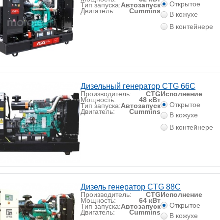
Открытое
Тип запуска:
Автозапуск
Двигатель:
Cummins
В кожухе
В контейнере
Дизельный генератор CTG 66C
Производитель:
CTG
Исполнение
Мощность:
48 кВт
Открытое
Тип запуска:
Автозапуск
Двигатель:
Cummins
В кожухе
В контейнере
Дизель генератор CTG 88C
Производитель:
CTG
Исполнение
Мощность:
64 кВт
Открытое
Тип запуска:
Автозапуск
Двигатель:
Cummins
В кожухе