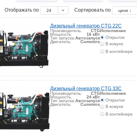
Отображать по
Сортировать по
24
цене ↓
Дизельный генератор CTG 22C
Производитель:
CTG
Исполнение
Мощность:
16 кВт
Открытое
Тип запуска:
Автозапуск
Двигатель:
Cummins
В кожухе
В контейнере
Дизельный генератор CTG 33C
Производитель:
CTG
Исполнение
Мощность:
24 кВт
Открытое
Тип запуска:
Автозапуск
Двигатель:
Cummins
В кожухе
В контейнере