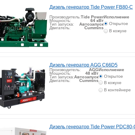
Дизель генератор Tide Power FB80-C
Производитель:
Tide Power
Исполнение
Мощность:
64 кВт
Открытое
Тип запуска:
Автозапуск
Двигатель:
Cummins
В кожухе
Дизель генератор AGG C66D5
Производитель:
AGG
Исполнение
Мощность:
48 кВт
Открытое
Тип запуска:
Автозапуск
Двигатель:
Cummins
В кожухе
В контейнере
Дизель генератор Tide Power PDC80-