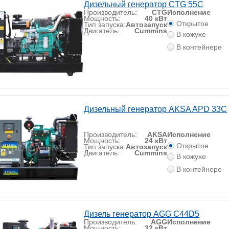
Дизельный генератор CTG 55C
Производитель:
CTG
Исполнение
Мощность:
40 кВт
Открытое
Тип запуска:
Автозапуск
Двигатель:
Cummins
В кожухе
В контейнере
Дизельный генератор AKSA APD 33C
Производитель:
AKSA
Исполнение
Мощность:
24 кВт
Открытое
Тип запуска:
Автозапуск
Двигатель:
Cummins
В кожухе
В контейнере
Дизель генератор AGG C44D5
Производитель:
AGG
Исполнение
Мощность:
32 кВт