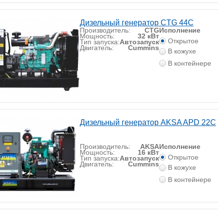
Дизельный генератор CTG 44C
Производитель:
CTG
Исполнение
Мощность:
32 кВт
Открытое
Тип запуска:
Автозапуск
Двигатель:
Cummins
В кожухе
В контейнере
Дизельный генератор AKSA APD 22C
Производитель:
AKSA
Исполнение
Мощность:
16 кВт
Открытое
Тип запуска:
Автозапуск
Двигатель:
Cummins
В кожухе
В контейнере