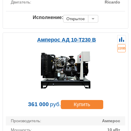
Двигатель:
Ricardo
Исполнение:
Открытое
Амперос АД 10-Т230 B
220В
361 000
руб.
Купить
Производитель:
Амперос
Мощность:
10 кВт