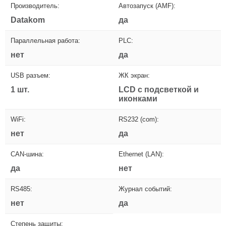
Производитель:
Автозапуск (AMF):
Datakom
да
Параллельная работа:
PLC:
нет
да
USB разъем:
ЖК экран:
1 шт.
LCD с подсветкой и
иконками
WiFi:
RS232 (com):
нет
да
CAN-шина:
Ethernet (LAN):
да
нет
RS485:
Журнал событий:
нет
да
Степень защиты: