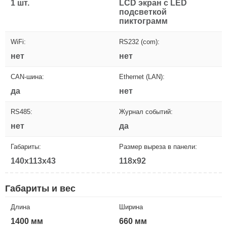
1 шт.
LCD экран с LED
подсветкой
пиктограмм
WiFi:
RS232 (com):
нет
нет
CAN-шина:
Ethernet (LAN):
да
нет
RS485:
Журнал событий:
нет
да
Габариты:
Размер выреза в панели:
140x113x43
118x92
Габариты и вес
Длина
Ширина
1400 мм
660 мм