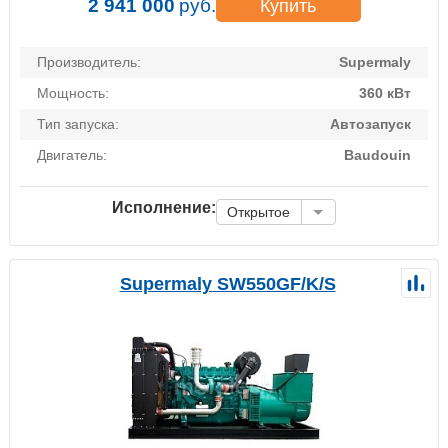
2 941 000
руб.
Купить
Производитель:
Supermaly
Мощность:
360 кВт
Тип запуска:
Автозапуск
Двигатель:
Baudouin
Исполнение:
Открытое
Supermaly SW550GF/K/S