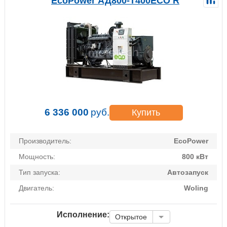
EcoPower АД800-T400ECO R
6 336 000
руб.
Купить
Производитель:
EcoPower
Мощность:
800 кВт
Тип запуска:
Автозапуск
Двигатель:
Woling
Исполнение:
Открытое