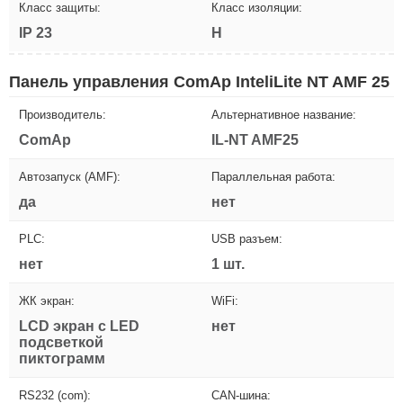
Класс защиты:
Класс изоляции:
IP 23
H
Панель управления ComAp InteliLite NT AMF 25
Производитель:
Альтернативное название:
ComAp
IL-NT AMF25
Автозапуск (AMF):
Параллельная работа:
да
нет
PLC:
USB разъем:
нет
1 шт.
ЖК экран:
WiFi:
LCD экран с LED
нет
подсветкой
пиктограмм
RS232 (com):
CAN-шина: