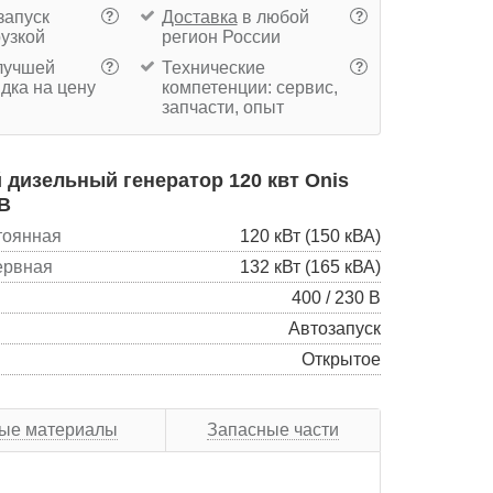
запуск
Доставка
в любой
?
?
рузкой
регион России
учшей
Технические
?
?
дка на цену
компетенции: сервис,
запчасти, опыт
дизельный генератор 120 квт Onis
 B
тоянная
120 кВт (150 кВА)
ервная
132 кВт (165 кВА)
400 / 230 В
Автозапуск
Открытое
ые материалы
Запасные части