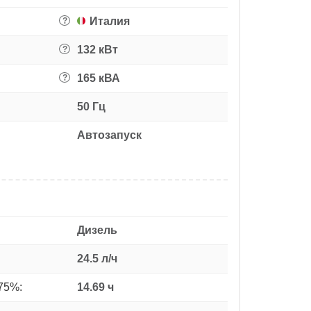
Италия
?
132 кВт
?
165 кВА
?
50 Гц
Автозапуск
Дизель
24.5 л/ч
75%:
14.69 ч