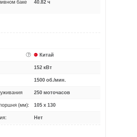
ливном баке
40.82 ч
Китай
?
152 кВт
1500 об./мин.
луживания
250 моточасов
поршня (мм):
105 х 130
ия:
Нет