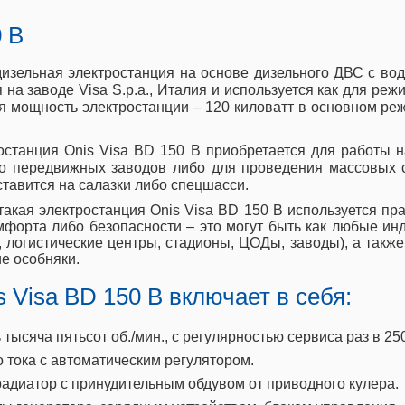
 B
дизельная электростанция на основе дизельного ДВС с в
на заводе Visa S.p.a., Италия и используется как для режи
 мощность электростанции – 120 киловатт в основном реж
останция Onis Visa BD 150 B приобретается для работы н
бо передвижных заводов либо для проведения массовых с
тавится на салазки либо спецшасси.
такая электростанция Onis Visa BD 150 B используется пра
мфорта либо безопасности – это могут быть как любые и
 логистические центры, стадионы, ЦОДы, заводы), а такж
е особняки.
 Visa BD 150 B включает в себя:
сяча пятьсот об./мин., с регулярностью сервиса раз в 250
тока с автоматическим регулятором.
адиатор с принудительным обдувом от приводного кулера.