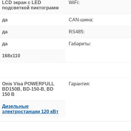
LCD экран с LED
WiFi:
подсветкой пиктограмм
да
CAN-шина:
да
RS485:
да
Габариты:
168x110
Onis Visa POWERFULL
Гарантия:
BD150B, BD-150-B, BD
150 B
Дизельные
электростанции 120 кВт