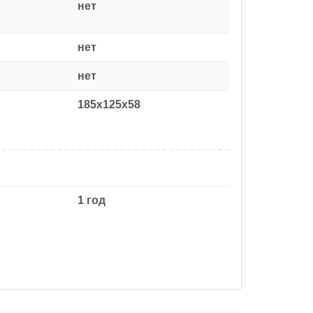
нет
нет
нет
185x125x58
1 год