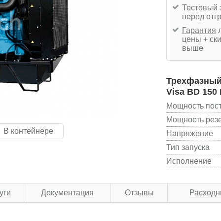
Тестовый 
перед отг
Гарантия
л
цены + ски
выше
Трехфазный 
Visa BD 150
Мощность пос
Мощность рез
В контейнере
Напряжение
Тип запуска
Исполнение
уги
Документация
Отзывы
Расходн