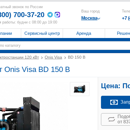
атный звонок по России
Ваш город
Тел
800) 700-37-20
Москва
+7 
 работы: будни с 08:00 до 19:00
мпании
Сервисный центр
Аренда
Решен
ктростанции 120 кВт
Onis Visa
BD 150 B
 Onis Visa BD 150 B
Цена:
По
Зап
Подоб
от 83