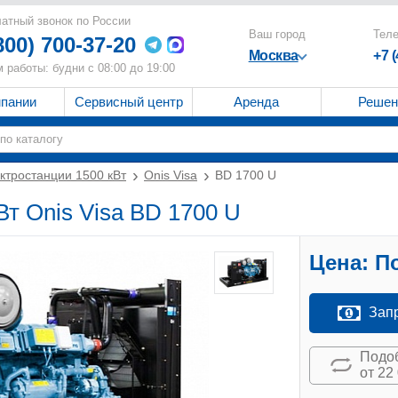
атный звонок по России
Ваш город
Тел
800) 700-37-20
Москва
+7 
 работы: будни с 08:00 до 19:00
мпании
Сервисный центр
Аренда
Решен
ктростанции 1500 кВт
Onis Visa
BD 1700 U
Вт Onis Visa BD 1700 U
Цена:
По
Зап
Подоб
от 22