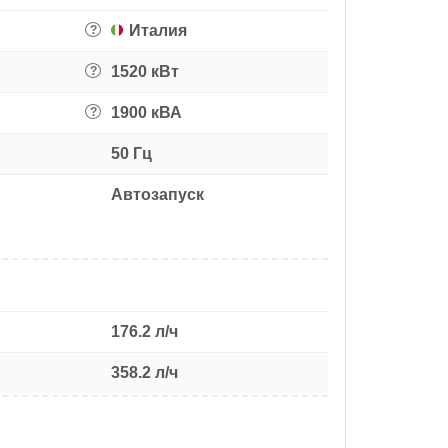
Италия
?
1520 кВт
?
1900 кВА
?
50 Гц
Автозапуск
176.2 л/ч
358.2 л/ч