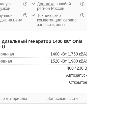
запуск
Доставка
в любой
?
?
рузкой
регион России
учшей
Технические
?
?
дка на цену
компетенции: сервис,
запчасти, опыт
дизельный генератор 1400 квт Onis
0 U
тоянная
1400 кВт (1750 кВА)
ервная
1520 кВт (1900 кВА)
400 / 230 В
Автозапуск
Открытое
ые материалы
Запасные части