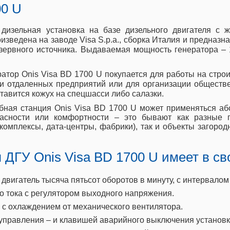
00 U
дизельная установка на базе дизельного двигателя с
ведена на заводе Visa S.p.a., сборка Италия и предназн
езервного источника. Выдаваемая мощность генератора –
атор Onis Visa BD 1700 U покупается для работы на стро
и отдаленных предприятий или для организации обществ
Ставится кожух на спецшасси либо салазки.
бная станция Onis Visa BD 1700 U может применяться аб
пасности или комфортности – это бывают как разные
ткомплексы, дата-центры, фабрики), так и объекты загор
ДГУ Onis Visa BD 1700 U имеет в св
вигатель тысяча пятьсот оборотов в минуту, с интервалом
 тока с регулятором выходного напряжения.
с охлаждением от механического вентилятора.
 управления – и клавишей аварийного выключения установк