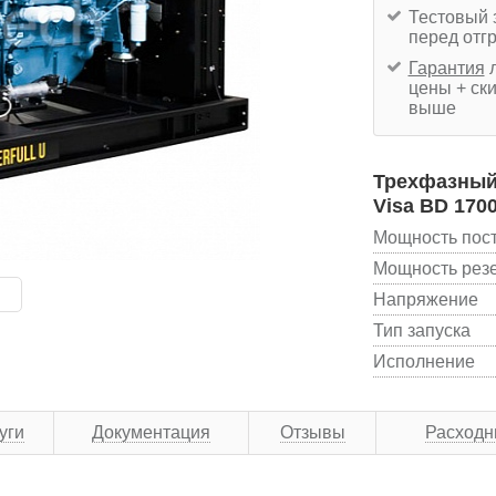
Тестовый 
перед отг
Гарантия
л
цены + ски
выше
Трехфазный 
Visa BD 170
Мощность пос
Мощность рез
Напряжение
Тип запуска
Исполнение
уги
Документация
Отзывы
Расходн