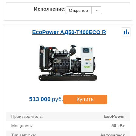
Исполнение:
Открытое
EcoPower АД50-T400ECO R
513 000
руб.
Купить
Производитель:
EcoPower
Мощность:
50 кВт
Тип запуска:
Автозапуск