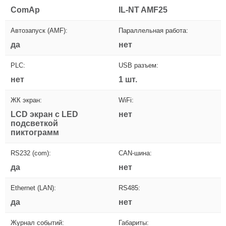
ComAp
IL-NT AMF25
Автозапуск (AMF):
Параллельная работа:
да
нет
PLC:
USB разъем:
нет
1 шт.
ЖК экран:
WiFi:
LCD экран с LED
нет
подсветкой
пиктограмм
RS232 (com):
CAN-шина:
да
нет
Ethernet (LAN):
RS485:
да
нет
Журнал событий:
Габариты: