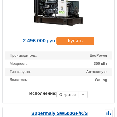
2 496 000
руб.
Купить
Производитель:
EcoPower
Мощность:
350 кВт
Тип запуска:
Автозапуск
Двигатель:
Woling
Исполнение:
Открытое
Supermaly SW500GF/K/S