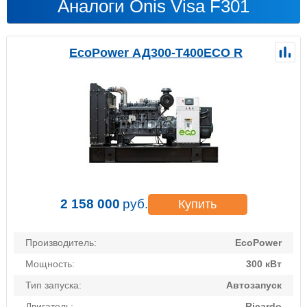
Аналоги Onis Visa F301
EcoPower АД300-T400ECO R
2 158 000
руб.
Купить
Производитель:
EcoPower
Мощность:
300 кВт
Тип запуска:
Автозапуск
Двигатель:
Ricardo