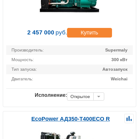
2 457 000
руб.
Купить
Производитель:
Supermaly
Мощность:
300 кВт
Тип запуска:
Автозапуск
Двигатель:
Weichai
Исполнение:
Открытое
EcoPower АД350-T400ECO R