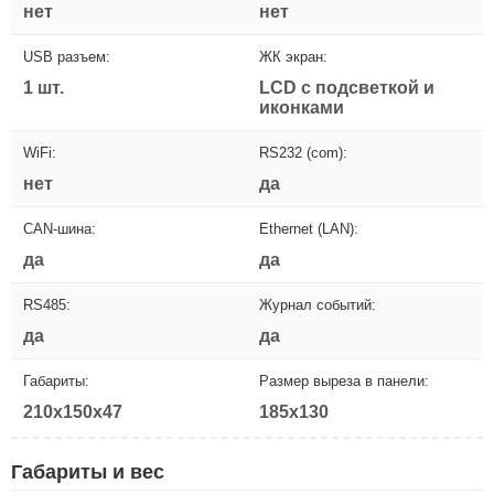
нет
нет
USB разъем:
ЖК экран:
1 шт.
LCD с подсветкой и
иконками
WiFi:
RS232 (com):
нет
да
CAN-шина:
Ethernet (LAN):
да
да
RS485:
Журнал событий:
да
да
Габариты:
Размер выреза в панели:
210x150x47
185x130
Габариты и вес