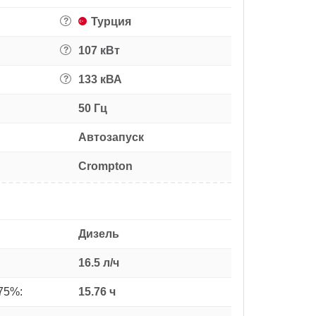
Турция
?
107 кВт
?
133 кВА
?
50 Гц
Автозапуск
Crompton
Дизель
16.5 л/ч
75%:
15.76 ч