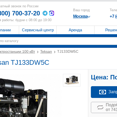
атный звонок по России
Ваш город
Тел
800) 700-37-20
Москва
+7 
 работы: будни с 08:00 до 19:00
мпании
Сервисный центр
Аренда
Решен
ктростанции 100 кВт
Teksan
TJ133DW5C
eksan TJ133DW5C
Цена:
По
Зап
Подоб
от 74