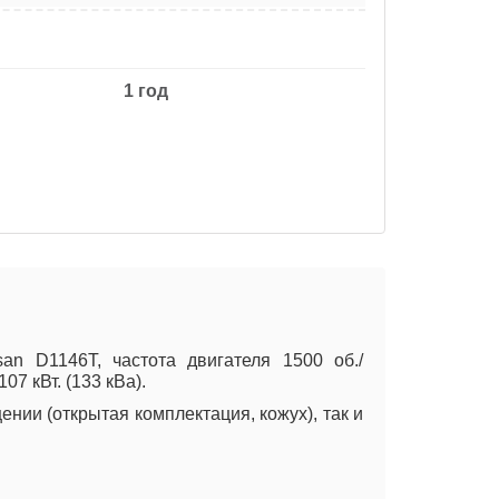
1 год
 D1146T, частота двигателя 1500 об./
7 кВт. (133 кВа).
нии (открытая комплектация, кожух), так и