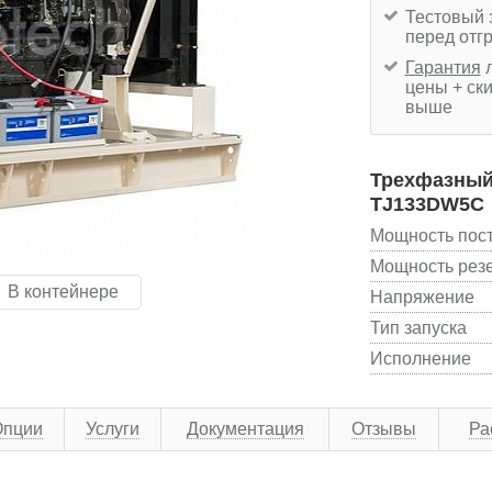
Тестовый 
перед отг
Гарантия
л
цены + ски
выше
Трехфазный 
TJ133DW5C
Мощность пос
Мощность рез
В контейнере
Напряжение
Тип запуска
Исполнение
Опции
Услуги
Документация
Отзывы
Ра