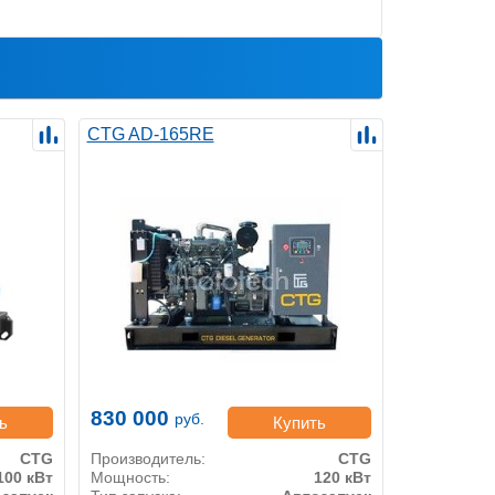
CTG AD-165RE
830 000
руб.
ь
Купить
CTG
Производитель:
CTG
100 кВт
Мощность:
120 кВт