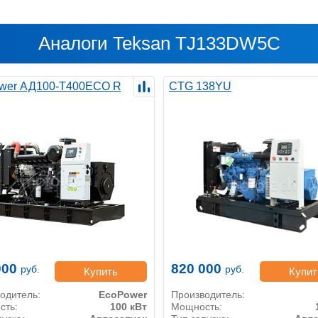
Аналоги Teksan TJ133DW5C
wer АД100-T400ECO R
CTG 138YU
000
820 000
руб.
руб.
Купить
Купит
одитель:
EcoPower
Производитель:
сть:
100 кВт
Мощность: