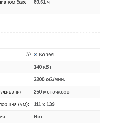
ливном баке
60.61 ч
Корея
?
140 кВт
2200 об./мин.
луживания
250 моточасов
поршня (мм):
111 х 139
ия:
Нет