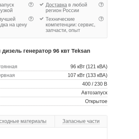
запуск
Доставка
в любой
?
?
рузкой
регион России
учшей
Технические
?
?
дка на цену
компетенции: сервис,
запчасти, опыт
дизель генератор 96 квт Teksan
тоянная
96 кВт (121 кВА)
ервная
107 кВт (133 кВА)
400 / 230 В
Автозапуск
Открытое
сходные материалы
Запасные части