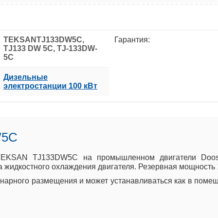
TEKSANTJ133DW5C,
Гарантия:
TJ133 DW 5C, TJ-133DW-
5C
Дизельные
электростанции 100 кВт
W5C
 TEKSAN TJ133DW5C на промышленном двигатели Doosan
 жидкостного охлаждения двигателя. Резервная мощность 10
арного размещения и может устанавливаться как в помеще