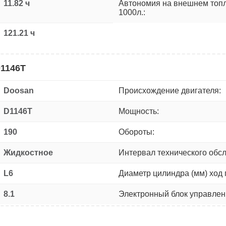
11.82 ч
Автономия на внешнем топ
1000л.:
121.21 ч
D1146T
Doosan
Происхождение двигателя:
D1146T
Мощность:
190
Обороты:
Жидкостное
Интервал технического обс
L6
Диаметр цилиндра (мм) ход 
8.1
Электронный блок управлен