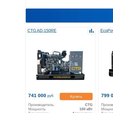
CTG AD-150RE
EcoPo
741 000
799 
руб.
Купить
Производитель:
CTG
Произв
Мощность:
100 кВт
Мощно