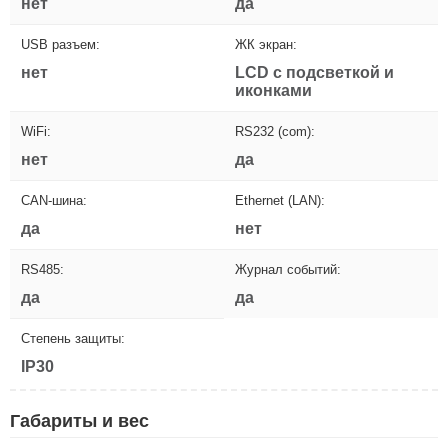
нет
да
USB разъем:
ЖК экран:
нет
LCD с подсветкой и
иконками
WiFi:
RS232 (com):
нет
да
CAN-шина:
Ethernet (LAN):
да
нет
RS485:
Журнал событий:
да
да
Степень защиты:
IP30
Габариты и вес