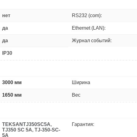
нет
RS232 (com):
да
Ethernet (LAN):
да
Журнал событий:
IP30
3000 мм
Ширина
1650 мм
Вес
TEKSANTJ350SC5A,
Гарантия:
TJ350 SC 5A, TJ-350-SC-
5A