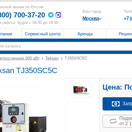
атный звонок по России
Ваш город
Тел
800) 700-37-20
Москва
+7 
 работы: будни с 08:00 до 19:00
мпании
Сервисный центр
Аренда
Решен
ктростанции 300 кВт
Teksan
TJ350SC5C
eksan TJ350SC5C
Цена:
По
Зап
Подоб
от 2 