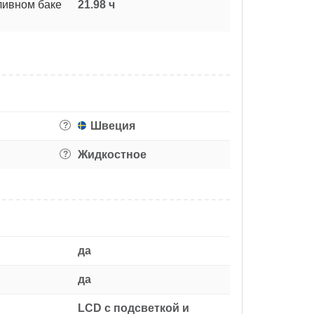
ливном баке
21.98 ч
Швеция
?
Жидкостное
?
да
да
LCD с подсветкой и