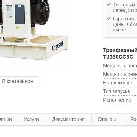
Тестовый 
перед отг
Гарантия
л
цены + ски
выше
Трехфазный 
TJ350SC5C
Мощность пос
Мощность рез
В контейнере
Напряжение
Тип запуска
Исполнение
Опции
Услуги
Документация
Отзывы
Ра