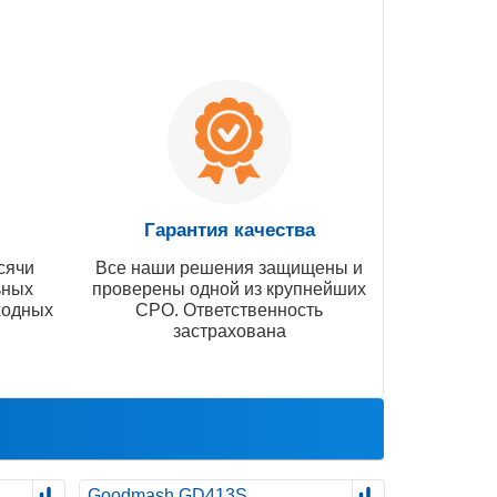
Гарантия качества
сячи
Все наши решения защищены и
ьных
проверены одной из крупнейших
ходных
СРО. Ответственность
застрахована
Goodmash GD413S