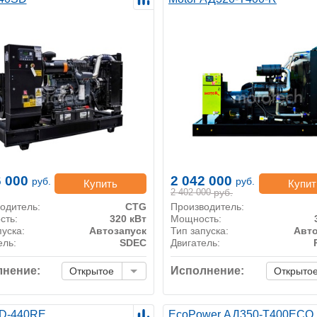
6 000
2 042 000
руб.
руб.
Купить
Купит
2 402 000
руб.
одитель:
CTG
Производитель:
сть:
320 кВт
Мощность:
пуска:
Автозапуск
Тип запуска:
Авто
ель:
SDEC
Двигатель:
нение:
Исполнение:
Открытое
Открыто
D-440RE
EcoPower АД350-T400ECO