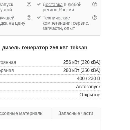
запуск
Доставка
в любой
?
?
рузкой
регион России
учшей
Технические
?
?
дка на цену
компетенции: сервис,
запчасти, опыт
дизель генератор 256 квт Teksan
тоянная
256 кВт (320 кВА)
ервная
280 кВт (350 кВА)
400 / 230 В
Автозапуск
Открытое
сходные материалы
Запасные части