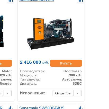
2 416 000
руб.
ь
Купить
Motor
Производитель:
Goodmash
320 кВт
Мощность:
300 кВт
запуск
Тип запуска:
Автозапуск
Ricardo
Двигатель:
SDEC
Исполнение:
е
Открытое
 R
Supermaly SW500GF/K/S