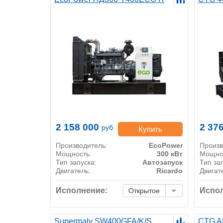
2 158 000
2 37
руб.
Купить
Производитель:
EcoPower
Произв
Мощность:
300 кВт
Мощно
Тип запуска:
Автозапуск
Тип за
Двигатель:
Ricardo
Двигат
Исполнение:
Испол
Открытое
Supermaly SW400GFA/K/S
CTG A