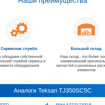
Наши преимущества
Сервисная служба
Большой склад
 обладаем собственной
Наш склад - это более ты
ильной службой сервиса и
наименований оригинал
ремонта оборудования
запчастей и различных рас
элементов
Аналоги Teksan TJ350SC5C
40SD
Motor АД320-Т400-R