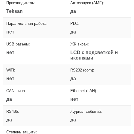
Производитель:
Автозапуск (AMF):
Teksan
да
Параллельная работа:
PLC:
нет
да
USB разъем:
ЖК экран:
нет
LCD с подсветкой и
иконками
WiFi:
RS232 (com):
нет
да
CAN-шина:
Ethernet (LAN):
да
нет
RS485:
Журнал событий:
да
да
Степень защиты: