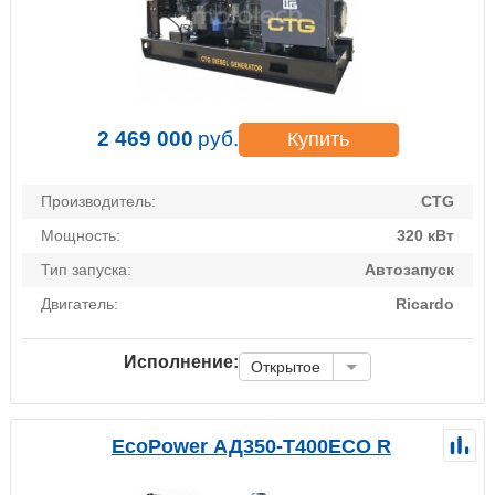
2 469 000
руб.
Купить
Производитель:
CTG
Мощность:
320 кВт
Тип запуска:
Автозапуск
Двигатель:
Ricardo
Исполнение:
Открытое
EcoPower АД350-T400ECO R