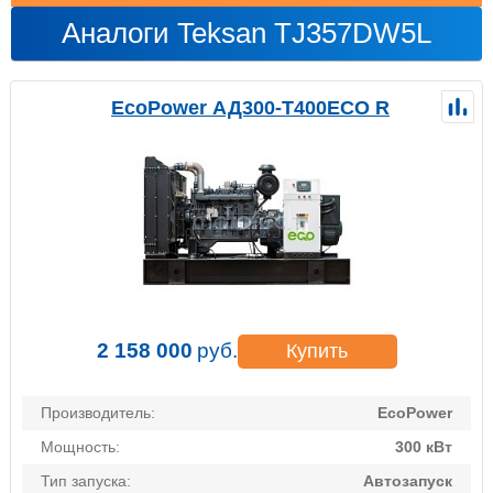
Аналоги Teksan TJ357DW5L
EcoPower АД300-T400ECO R
2 158 000
руб.
Купить
Производитель:
EcoPower
Мощность:
300 кВт
Тип запуска:
Автозапуск