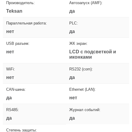
Производитель:
Автозапуск (AMF):
Teksan
да
Параллельная работа:
PLC:
нет
да
USB разъем:
ЖК экран:
нет
LCD с подсветкой и
иконками
WiFi:
RS232 (com):
нет
да
CAN-шина:
Ethernet (LAN):
да
нет
RS485:
Журнал событий:
да
да
Степень защиты: