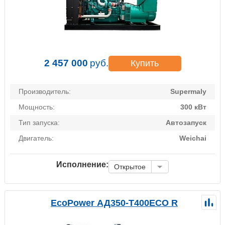
2 457 000
руб.
Купить
Производитель:
Supermaly
Мощность:
300 кВт
Тип запуска:
Автозапуск
Двигатель:
Weichai
Исполнение:
Открытое
EcoPower АД350-T400ECO R