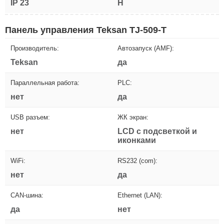
IP 23
H
Панель управления Teksan TJ-509-T
Производитель:
Автозапуск (AMF):
Teksan
да
Параллельная работа:
PLC:
нет
да
USB разъем:
ЖК экран:
нет
LCD с подсветкой и
иконками
WiFi:
RS232 (com):
нет
да
CAN-шина:
Ethernet (LAN):
да
нет