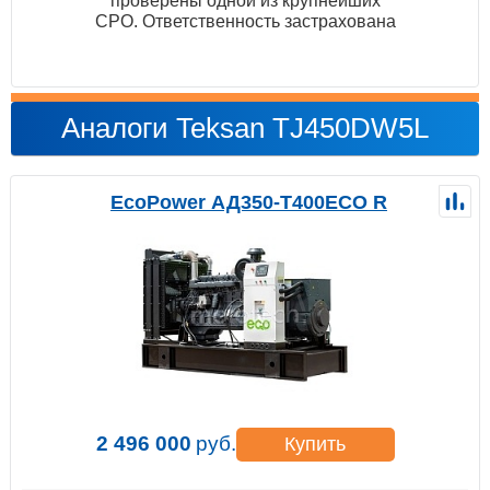
проверены одной из крупнейших
СРО. Ответственность застрахована
Аналоги Teksan TJ450DW5L
EcoPower АД350-T400ECO R
2 496 000
руб.
Купить