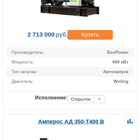
2 713 000
руб.
Купить
Производитель:
EcoPower
Мощность:
400 кВт
Тип запуска:
Автозапуск
Двигатель:
Woling
Исполнение:
Открытое
Амперос АД 350-Т400 B