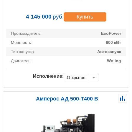
4 145 000
руб.
Купить
Производитель:
EcoPower
Мощность:
600 кВт
Тип запуска:
Автозапуск
Двигатель:
Woling
Исполнение:
Открытое
Амперос АД 500-Т400 B