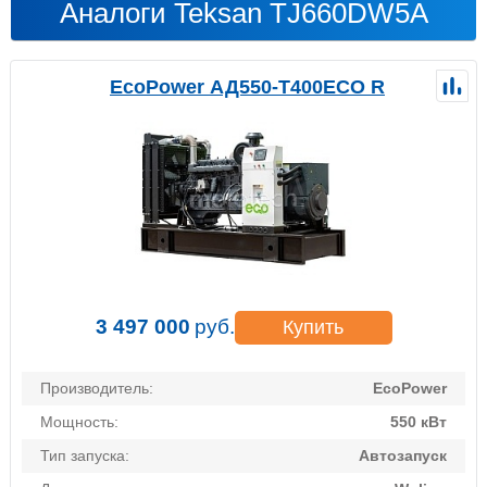
Аналоги Teksan TJ660DW5A
EcoPower АД550-T400ECO R
3 497 000
руб.
Купить
Производитель:
EcoPower
Мощность:
550 кВт
Тип запуска:
Автозапуск