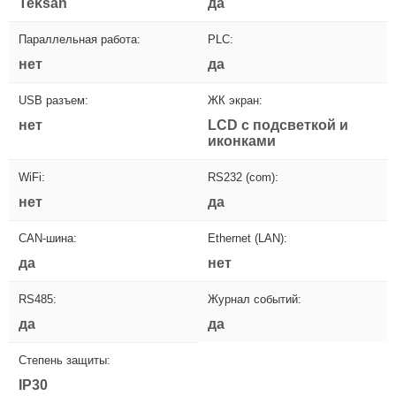
Teksan
да
Параллельная работа:
PLC:
нет
да
USB разъем:
ЖК экран:
нет
LCD с подсветкой и
иконками
WiFi:
RS232 (com):
нет
да
CAN-шина:
Ethernet (LAN):
да
нет
RS485:
Журнал событий:
да
да
Степень защиты:
IP30