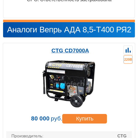
Аналоги Вепрь АДА 8,5-Т400 РЯ2
CTG CD7000A
220В
80 000
руб.
Купить
Производитель:
CTG